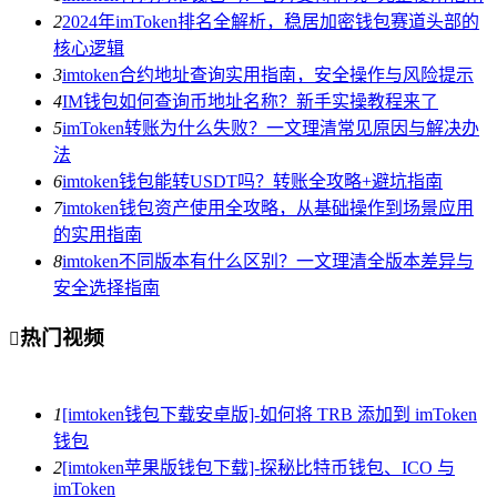
2
2024年imToken排名全解析，稳居加密钱包赛道头部的
核心逻辑
3
imtoken合约地址查询实用指南，安全操作与风险提示
4
IM钱包如何查询币地址名称？新手实操教程来了
5
imToken转账为什么失败？一文理清常见原因与解决办
法
6
imtoken钱包能转USDT吗？转账全攻略+避坑指南
7
imtoken钱包资产使用全攻略，从基础操作到场景应用
的实用指南
8
imtoken不同版本有什么区别？一文理清全版本差异与
安全选择指南
热门视频

1
[imtoken钱包下载安卓版]-如何将 TRB 添加到 imToken
钱包
2
[imtoken苹果版钱包下载]-探秘比特币钱包、ICO 与
imToken