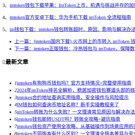
3、
imtoken钱包下载苹果：ImToken上币，机遇与挑战并存的
4、
imtoken官方安卓下载：华为手机下载 imToken 全流程指南
5、
im钱包下载：imtoken钱包转账超时，原因、影响与解决办
上一篇：[imtoken国内下载]-火币网上的币转入 imToke
下一篇：imtoken正版钱包：冷热钱包与 imToken，保
最新文章

1
imtoken有狗狗币钱包吗？官方支持情况+完整使用指南
2
2024年imToken排名全解析，稳居加密钱包赛道头部的
3
imtoken合约地址查询实用指南，安全操作与风险提示
4
IM钱包如何查询币地址名称？新手实操教程来了
5
imToken转账为什么失败？一文理清常见原因与解决办法
6
imtoken钱包能转USDT吗？转账全攻略+避坑指南
7
imtoken钱包资产使用全攻略，从基础操作到场景应用
8
imtoken不同版本有什么区别？一文理清全版本差异与