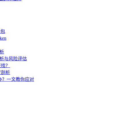
钱包
ken
解析
度解析与风险评估
查找？
度剖析
怎么办？一文教你应对