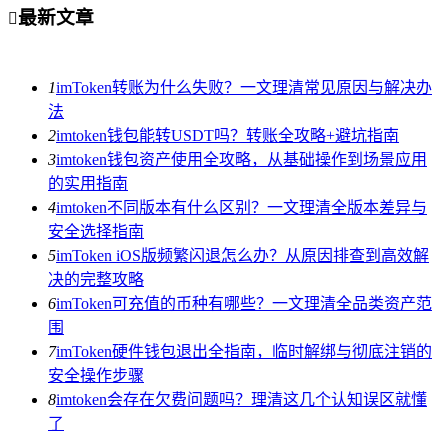
最新文章

1
imToken转账为什么失败？一文理清常见原因与解决办
法
2
imtoken钱包能转USDT吗？转账全攻略+避坑指南
3
imtoken钱包资产使用全攻略，从基础操作到场景应用
的实用指南
4
imtoken不同版本有什么区别？一文理清全版本差异与
安全选择指南
5
imToken iOS版频繁闪退怎么办？从原因排查到高效解
决的完整攻略
6
imToken可充值的币种有哪些？一文理清全品类资产范
围
7
imToken硬件钱包退出全指南，临时解绑与彻底注销的
安全操作步骤
8
imtoken会存在欠费问题吗？理清这几个认知误区就懂
了