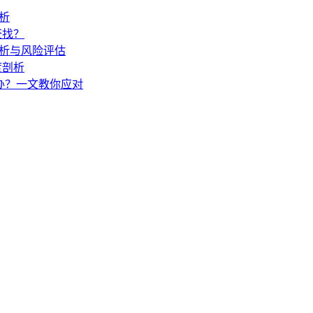
解析
查找？
度解析与风险评估
度剖析
怎么办？一文教你应对