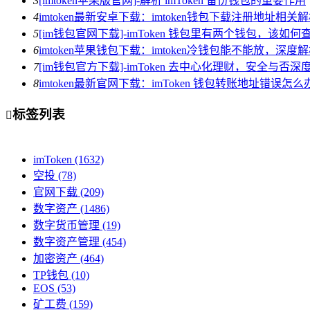
3
[imtoken苹果版官网]-解析 imToken 备份钱包的重要作用
4
imtoken最新安卓下载：imtoken钱包下载注册地址相关
5
[im钱包官网下载]-imToken 钱包里有两个钱包，该如何
6
imtoken苹果钱包下载：imtoken冷钱包能不能放，深
7
[im钱包官方下载]-imToken 去中心化理财，安全与否深
8
imtoken最新官网下载：imToken 钱包转账地址错误
标签列表

imToken
(1632)
空投
(78)
官网下载
(209)
数字资产
(1486)
数字货币管理
(19)
数字资产管理
(454)
加密资产
(464)
TP钱包
(10)
EOS
(53)
矿工费
(159)