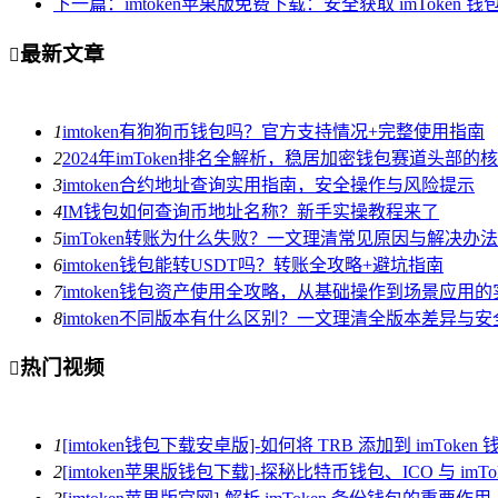
下一篇：imtoken苹果版免费下载：安全获取 imToke
最新文章

1
imtoken有狗狗币钱包吗？官方支持情况+完整使用指南
2
2024年imToken排名全解析，稳居加密钱包赛道头部的
3
imtoken合约地址查询实用指南，安全操作与风险提示
4
IM钱包如何查询币地址名称？新手实操教程来了
5
imToken转账为什么失败？一文理清常见原因与解决办法
6
imtoken钱包能转USDT吗？转账全攻略+避坑指南
7
imtoken钱包资产使用全攻略，从基础操作到场景应用
8
imtoken不同版本有什么区别？一文理清全版本差异与
热门视频

1
[imtoken钱包下载安卓版]-如何将 TRB 添加到 imToken 
2
[imtoken苹果版钱包下载]-探秘比特币钱包、ICO 与 imTo