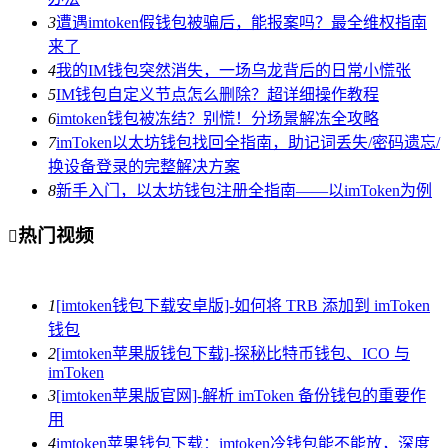
3
遭遇imtoken假钱包被骗后，能报案吗？最全维权指南
来了
4
我的IM钱包突然消失，一场乌龙背后的日常小慌张
5
IM钱包自定义节点怎么删除？超详细操作教程
6
imtoken钱包被冻结？别慌！分场景解冻全攻略
7
imToken以太坊钱包找回全指南，助记词丢失/密码遗忘/
换设备登录的完整解决方案
8
新手入门，以太坊钱包注册全指南——以imToken为例
热门视频

1
[imtoken钱包下载安卓版]-如何将 TRB 添加到 imToken
钱包
2
[imtoken苹果版钱包下载]-探秘比特币钱包、ICO 与
imToken
3
[imtoken苹果版官网]-解析 imToken 备份钱包的重要作
用
4
imtoken苹果钱包下载：imtoken冷钱包能不能放，深度