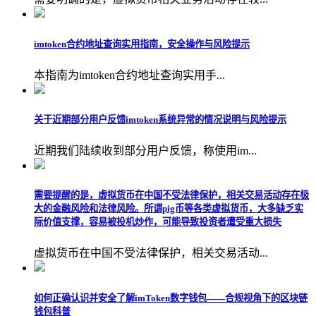
imtoken合约地址查询实用指南，安全操作与风险提示
本指南为imtoken合约地址查询实用手...
关于近期部分用户反馈imtoken系统异常的情况说明与风险提示
近期我们陆续收到部分用户反馈，称使用im...
需要提醒的是，虚拟货币在中国不受法律保护，相关交易活动存在极
大的金融风险和法律风险。所谓pig币等各类虚拟货币，大多缺乏实
际价值支撑，容易被投机炒作，可能导致投资者遭受重大损失
虚拟货币在中国不受法律保护，相关交易活动...
如何正确认识并安全了解imToken数字钱包——合规视角下的区块链
钱包科普