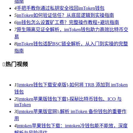
指南
4
手把手教你通过私钥安全找回imToken钱包
5
imToken如何验证信任？从底层逻辑到实操指南
6
im钱包怎么设置矿工费？完整操作教程+避坑指南
7
原生隔离见证全解析，imToken钱包助力高效比特币交
易
8
imToken钱包适配BSC链全解析，从入门到实操的完整
指南
热门视频

1
[imtoken钱包下载安卓版]-如何将 TRB 添加到 imToken
钱包
2
[imtoken苹果版钱包下载]-探秘比特币钱包、ICO 与
imToken
3
[imtoken苹果版官网]-解析 imToken 备份钱包的重要作
用
4
imtoken苹果钱包下载：imtoken冷钱包能不能放，深度
解析与风险评估