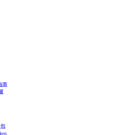
指南
醒
钱包
ken