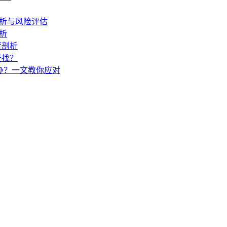
度解析与风险评估
解析
度剖析
查找？
怎么办？一文教你应对