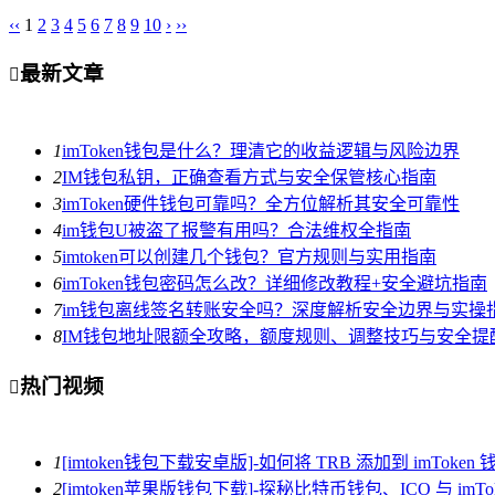
‹‹
1
2
3
4
5
6
7
8
9
10
›
››
最新文章

1
imToken钱包是什么？理清它的收益逻辑与风险边界
2
IM钱包私钥，正确查看方式与安全保管核心指南
3
imToken硬件钱包可靠吗？全方位解析其安全可靠性
4
im钱包U被盗了报警有用吗？合法维权全指南
5
imtoken可以创建几个钱包？官方规则与实用指南
6
imToken钱包密码怎么改？详细修改教程+安全避坑指南
7
im钱包离线签名转账安全吗？深度解析安全边界与实操
8
IM钱包地址限额全攻略，额度规则、调整技巧与安全提
热门视频

1
[imtoken钱包下载安卓版]-如何将 TRB 添加到 imToken 
2
[imtoken苹果版钱包下载]-探秘比特币钱包、ICO 与 imTo