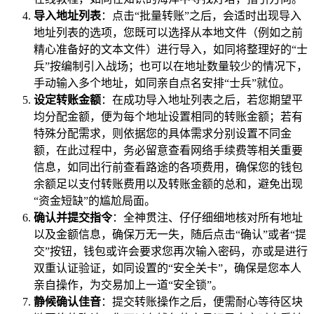
导入地址列表
：点击“批量转账”之后，会适时出现导入
地址列表的选项，您既可以选择从本地文件（例如之前
精心准备好的文本文件）进行导入，如同将整理好的“士
兵”按编制引入战场；也可以在地址数量较少的情况下，
手动输入多个地址，如同亲自点名安排“士兵”就位。
设定转账金额
：在成功导入地址列表之后，若您期望平
均分配金额，便为每个地址设置相同的转账金额；若有
特殊分配需求，则依据您的具体需求分别设置不同金
额，在此过程中，务必留意查看网络手续费等相关重要
信息，如同出行前查看路途的各项费用，确保您的钱包
余额足以支付转账费用以及转账金额的总和，避免出现
“资金短缺”的尴尬局面。
确认并提交指令
：全神贯注、仔仔细细地核对所有地址
以及金额信息，确保万无一失，随后点击“确认”或者“提
交”按钮，钱包或许会要求您再次输入密码，亦或是进行
双重认证验证，如同设置的“安全关卡”，确保是您本人
亲自操作，为交易加上一道“安全锁”。
静候确认佳音
：提交转账操作之后，便需耐心等待区块