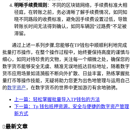
明晰手续费规则
：不同的区块链网络，手续费标准大相
径庭，在转账之前，务必清晰了解手续费情况，如同知
晓不同路段的收费标准，避免因手续费设置过低，导致
转账长时间无法得到确认，如同车辆因“过路费”不足被
滞留。
通过上述一系列步骤,您能够在TP钱包中顺顺利利地完成
批量打币操作，在整个操作过程中，始终要保持高度的谨慎与
细心，如同对待珍贵的文物，关注每一个细微之处，确保您的
数字货币能够安全无虞、精准无误地抵达目标地址，随着数字
货币应用场景如涟漪般不断向外扩散、日益丰富，熟练掌握批
量打币等操作技能，无疑将助力您更为出色地管理与运用自己
的
数字资产
，在数字货币的世界中更加游刃有余地驰骋。
上一篇：轻松掌握批量导入TP钱包的方法
下一篇：Tp 钱包抵押资源，安全与便捷的数字资产管理
新方式
最新文章
