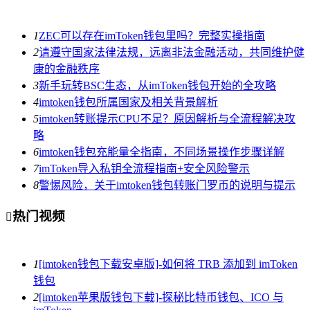
1
ZEC可以存在imToken钱包里吗？完整实操指南
2
请遵守国家法律法规，远离非法金融活动，共同维护健
康的金融秩序
3
新手玩转BSC生态，从imToken钱包开始的全攻略
4
imtoken钱包所属国家及相关背景解析
5
imtoken转账提示CPU不足？原因解析与全流程解决攻
略
6
imtoken钱包充能量全指南，不同场景操作步骤详解
7
imToken导入私钥全流程指南+安全风险警示
8
警惕风险，关于imtoken钱包转账门罗币的说明与提示
热门视频

1
[imtoken钱包下载安卓版]-如何将 TRB 添加到 imToken
钱包
2
[imtoken苹果版钱包下载]-探秘比特币钱包、ICO 与