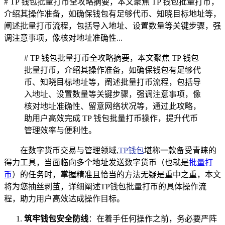
# TP 钱包批量打币全攻略摘要，本文聚焦 TP 钱包批量打币，
介绍其操作准备，如确保钱包有足够代币、知晓目标地址等，
阐述批量打币流程，包括导入地址、设置数量等关键步骤，强
调注意事项，像核对地址准确性...
# TP 钱包批量打币全攻略摘要，本文聚焦 TP 钱包
批量打币，介绍其操作准备，如确保钱包有足够代
币、知晓目标地址等，阐述批量打币流程，包括导
入地址、设置数量等关键步骤，强调注意事项，像
核对地址准确性、留意网络状况等，通过此攻略，
助用户高效完成 TP 钱包批量打币操作，提升代币
管理效率与便利性。
在数字货币交易与管理领域,
TP钱包
堪称一款备受青睐的
得力工具，当面临向多个地址发送数字货币（也就是
批量打
币
）的任务时，掌握精准且恰当的方法无疑是重中之重，本文
将为您抽丝剥茧，详细阐述TP钱包批量打币的具体操作流
程，助力用户高效达成操作目标。
筑牢钱包安全防线
：在着手任何操作之前，务必要严阵