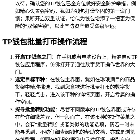
以待，确认您的TP钱包已全方位做好安全防护举措，例
如精心设置强密码，犹如为钱包打造坚固的第一道门
锁；果断开启双重认证，恰似为钱包增添了一把更为保
险的“双保险锁”，以此严防资产遭受盗窃厄运。
TP钱包批量打币操作流程
开启TP钱包之门
：在手机或者电脑设备上，精准启动TP
钱包应用程序，仿佛打开了通往数字货币操作世界的大
门。
选定目标币种
：在钱包主界面，犹如在琳琅满目的商品
货架中精准挑选，找到您意欲进行批量打币的数字货
币，轻轻点击，进入该币种的详情页面，开启专属的操
作空间。
探寻批量转账功能
：尽管不同版本的TP钱包界面或许存
在些许细微差异，但一般而言，在该币种的操作菜单之
中，会有“批量转账”或者类似的功能选项，倘若一时未
能寻觅到，不妨仔细查阅钱包的帮助文档，亦或是浏览
在线教程，如同在知识的海洋中寻找灯塔，指引方向。