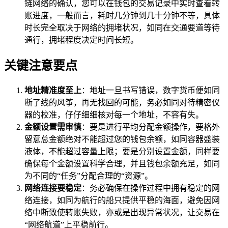
链网络的确认，您可以在钱包的交易记录中实时查看转
账进度，一般而言，耗时几分钟到几十分钟不等，具体
时长完全取决于网络的拥堵状况，如同在交通要道等待
通行，拥堵程度决定时间长短。
关键注意要点
地址精准度至上
：地址一旦书写错误，数字货币便如同
断了线的风筝，再无找回的可能，务必如同对待精密仪
器的校准，仔仔细细核对每一个地址，不容有失。
金额设置需审慎
：要是进行平均分配金额操作，要格外
留意总金额绝对不能超过您的钱包余额，如同容器盛装
液体，不能超过容量上限；要是分别设置金额，同样要
确保每个金额设置科学合理，并且钱包余额充足，如同
为不同的“任务”分配合理的“资源”。
网络连接要稳定
：务必确保在操作过程中拥有稳定的网
络连接，如同为航行的船只提供平稳的海面，避免因网
络中断致使转账失败，亦或是出现异常状况，让交易在
“网络航道”上平稳前行。