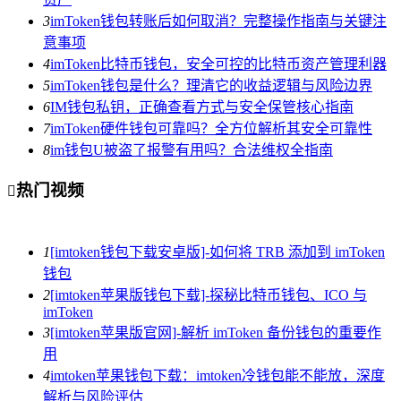
3
imToken钱包转账后如何取消？完整操作指南与关键注
意事项
4
imToken比特币钱包，安全可控的比特币资产管理利器
5
imToken钱包是什么？理清它的收益逻辑与风险边界
6
IM钱包私钥，正确查看方式与安全保管核心指南
7
imToken硬件钱包可靠吗？全方位解析其安全可靠性
8
im钱包U被盗了报警有用吗？合法维权全指南
热门视频

1
[imtoken钱包下载安卓版]-如何将 TRB 添加到 imToken
钱包
2
[imtoken苹果版钱包下载]-探秘比特币钱包、ICO 与
imToken
3
[imtoken苹果版官网]-解析 imToken 备份钱包的重要作
用
4
imtoken苹果钱包下载：imtoken冷钱包能不能放，深度
解析与风险评估