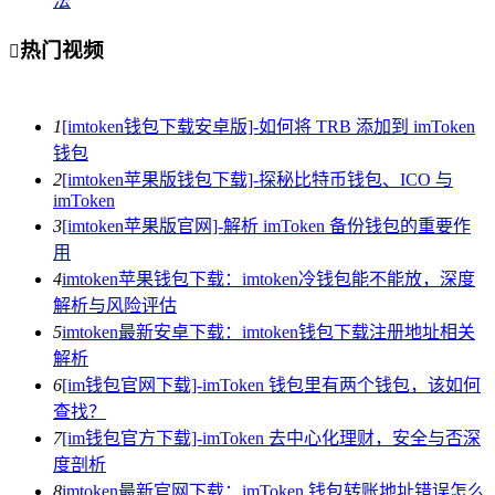
法
热门视频

1
[imtoken钱包下载安卓版]-如何将 TRB 添加到 imToken
钱包
2
[imtoken苹果版钱包下载]-探秘比特币钱包、ICO 与
imToken
3
[imtoken苹果版官网]-解析 imToken 备份钱包的重要作
用
4
imtoken苹果钱包下载：imtoken冷钱包能不能放，深度
解析与风险评估
5
imtoken最新安卓下载：imtoken钱包下载注册地址相关
解析
6
[im钱包官网下载]-imToken 钱包里有两个钱包，该如何
查找？
7
[im钱包官方下载]-imToken 去中心化理财，安全与否深
度剖析
8
imtoken最新官网下载：imToken 钱包转账地址错误怎么