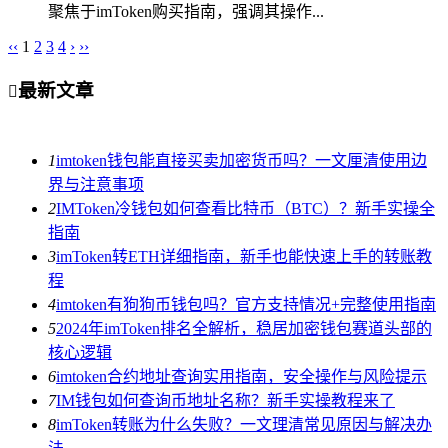
聚焦于imToken购买指南，强调其操作...
‹‹
1
2
3
4
›
››
最新文章

1
imtoken钱包能直接买卖加密货币吗？一文厘清使用边
界与注意事项
2
IMToken冷钱包如何查看比特币（BTC）？新手实操全
指南
3
imToken转ETH详细指南，新手也能快速上手的转账教
程
4
imtoken有狗狗币钱包吗？官方支持情况+完整使用指南
5
2024年imToken排名全解析，稳居加密钱包赛道头部的
核心逻辑
6
imtoken合约地址查询实用指南，安全操作与风险提示
7
IM钱包如何查询币地址名称？新手实操教程来了
8
imToken转账为什么失败？一文理清常见原因与解决办