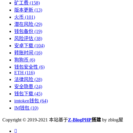
矿工费
(158)
版本更新
(13)
火币
(101)
潜在风险
(29)
钱包备份
(19)
风险评估
(38)
安卓下载
(104)
转账时间
(16)
狗狗币
(6)
钱包安全性
(6)
ETH
(116)
法律风险
(28)
安全隐患
(24)
钱包下载
(45)
imtoken钱包
(64)
IM钱包
(10)
Copyright © 2019-2021 本站基于
Z-BlogPHP
搭建
by zblog屋
