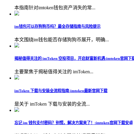
本指南针对imtoken钱包资产消失的常...
im钱包可以存狗狗币吗？最全存储指南与风险提示
本文围绕im钱包能否存储狗狗币展开，明确...
揭秘值得关注的 imToken 空投项目，开启财富新机遇:imtoken官网
主要聚焦于揭秘值得关注的 imToken...
imToken 下载与安装全流程指南-imtoken最新官网下载
是关于 imToken 下载与安装的全流...
忘记 im 钱包支付密码？别慌，解决方案来了！:imtoken官网下载安卓