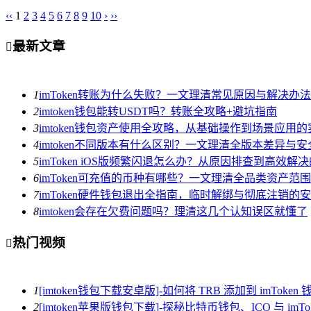
‹‹
1
2
3
4
5
6
7
8
9
10
›
››
最新文章

1
imToken转账为什么失败？一文理清常见原因与解决办法
2
imtoken钱包能转USDT吗？转账全攻略+避坑指南
3
imtoken钱包资产使用全攻略，从基础操作到场景应用
4
imtoken不同版本有什么区别？一文理清全版本差异与
5
imToken iOS版频繁闪退怎么办？从原因排查到高效解
6
imToken可充值的币种有哪些？一文理清全品类资产范围
7
imToken硬件钱包退出全指南，临时解绑与彻底注销的
8
imtoken会存在欠费问题吗？理清这几个认知误区就懂了
热门视频

1
[imtoken钱包下载安卓版]-如何将 TRB 添加到 imToken 
2
[imtoken苹果版钱包下载]-探秘比特币钱包、ICO 与 imTo