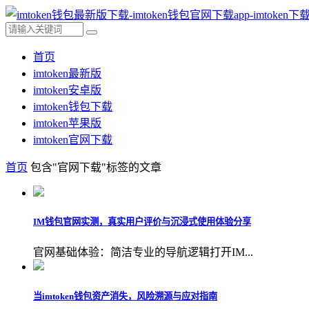
首页
imtoken最新版
imtoken安卓版
imtoken钱包下载
imtoken苹果版
imtoken官网下载
首页
包含"官网下载"标签的文章
IM钱包官网实测，真实用户评价与沉浸式使用体验分享
官网基础体验：简洁专业的导航逻辑打开IM...
当imtoken钱包资产消失，风险溯源与应对指南