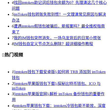
4
找回imtoken助记词后钱包余额为0？先理清这几个核心
问题
5
imToken钱包转账失败别慌！一文理清常见原因与解决
办法
6
遭遇imtoken假钱包被骗后，能报案吗？最全维权指南
来了
7
我的IM钱包突然消失，一场乌龙背后的日常小慌张
8
IM钱包自定义节点怎么删除？超详细操作教程
热门视频

1
[imtoken钱包下载安卓版]-如何将 TRB 添加到 imToken
钱包
2
[imtoken苹果版钱包下载]-探秘比特币钱包、ICO 与
imToken
3
[imtoken苹果版官网]-解析 imToken 备份钱包的重要作
用
4
imtoken苹果钱包下载：imtoken冷钱包能不能放，深度