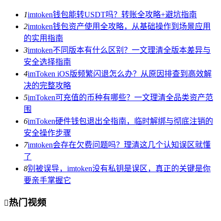
1
imtoken钱包能转USDT吗？转账全攻略+避坑指南
2
imtoken钱包资产使用全攻略，从基础操作到场景应用
的实用指南
3
imtoken不同版本有什么区别？一文理清全版本差异与
安全选择指南
4
imToken iOS版频繁闪退怎么办？从原因排查到高效解
决的完整攻略
5
imToken可充值的币种有哪些？一文理清全品类资产范
围
6
imToken硬件钱包退出全指南，临时解绑与彻底注销的
安全操作步骤
7
imtoken会存在欠费问题吗？理清这几个认知误区就懂
了
8
别被误导，imtoken没有私钥是误区，真正的关键是你
要亲手掌握它
热门视频
