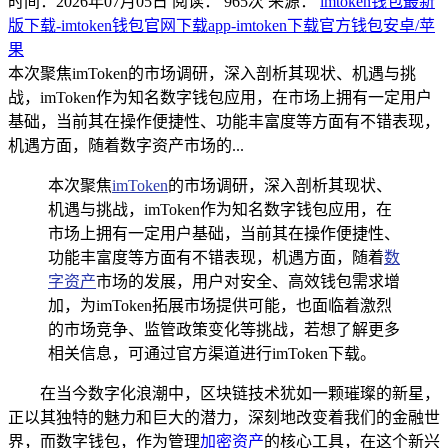
时间：2026年07月05日
阅读：
965
次
来源：
imtoken钱包最新
版下载-imtoken钱包官网下载app-imtoken下载官方钱包安卓/苹
果
本次聚焦imToken的市场调研，深入剖析其现状、机遇与挑
战，imToken作为知名数字钱包应用，在市场上拥有一定用户
基础，当前其在操作便捷性、功能丰富度等方面有不错表现，
机遇方面，随着数字资产市场的...
本次聚焦
imToken
的市场调研，深入剖析其现状、
机遇与挑战，imToken作为知名数字钱包应用，在
市场上拥有一定用户基础，当前其在操作便捷性、
功能丰富度等方面有不错表现，机遇方面，随着
数
字资产
市场的发展，用户对安全、高效钱包需求增
加，为imToken拓展市场提供可能，也面临着激烈
的市场竞争、监管政策变化等挑战，若想了解更多
相关信息，可通过官方渠道进行imToken下载。
在当今数字化浪潮中，区块链技术犹如一颗璀璨的新星，
正以其独特的魅力和巨大的潜力，深刻地改变着我们的金融世
界，而数字钱包，作为管理
加密资产
的核心工具，在这个新兴