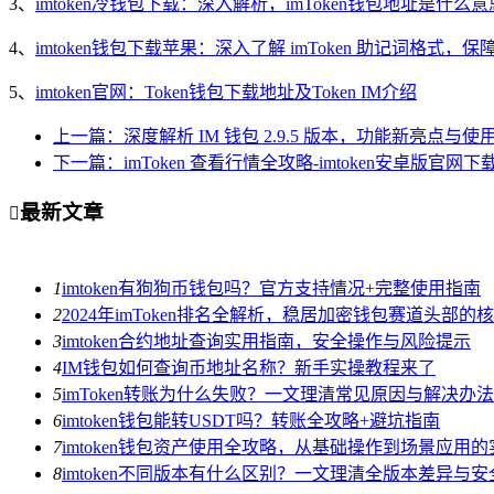
3、
imtoken冷钱包下载：深入解析，imToken钱包地址是什么意
4、
imtoken钱包下载苹果：深入了解 imToken 助记词格式，
5、
imtoken官网：Token钱包下载地址及Token IM介绍
上一篇：深度解析 IM 钱包 2.9.5 版本，功能新亮点与使用
下一篇：imToken 查看行情全攻略-imtoken安卓版官网下
最新文章

1
imtoken有狗狗币钱包吗？官方支持情况+完整使用指南
2
2024年imToken排名全解析，稳居加密钱包赛道头部的
3
imtoken合约地址查询实用指南，安全操作与风险提示
4
IM钱包如何查询币地址名称？新手实操教程来了
5
imToken转账为什么失败？一文理清常见原因与解决办法
6
imtoken钱包能转USDT吗？转账全攻略+避坑指南
7
imtoken钱包资产使用全攻略，从基础操作到场景应用
8
imtoken不同版本有什么区别？一文理清全版本差异与