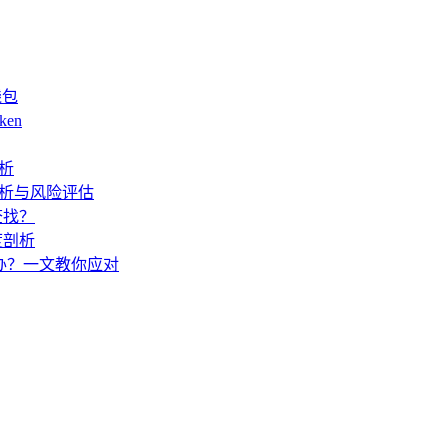
钱包
ken
解析
度解析与风险评估
查找？
度剖析
怎么办？一文教你应对