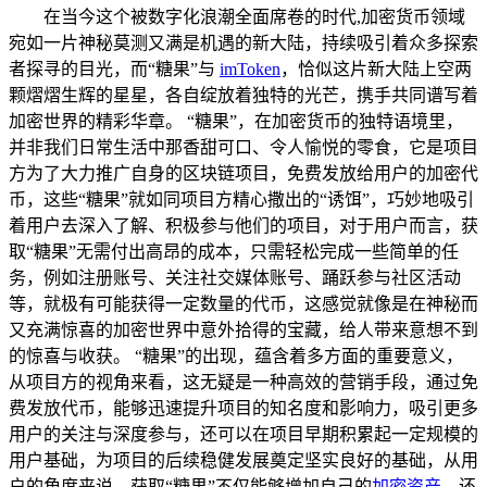
在当今这个被数字化浪潮全面席卷的时代,加密货币领域
宛如一片神秘莫测又满是机遇的新大陆，持续吸引着众多探索
者探寻的目光，而“糖果”与
imToken
，恰似这片新大陆上空两
颗熠熠生辉的星星，各自绽放着独特的光芒，携手共同谱写着
加密世界的精彩华章。 “糖果”，在加密货币的独特语境里，
并非我们日常生活中那香甜可口、令人愉悦的零食，它是项目
方为了大力推广自身的区块链项目，免费发放给用户的加密代
币，这些“糖果”就如同项目方精心撒出的“诱饵”，巧妙地吸引
着用户去深入了解、积极参与他们的项目，对于用户而言，获
取“糖果”无需付出高昂的成本，只需轻松完成一些简单的任
务，例如注册账号、关注社交媒体账号、踊跃参与社区活动
等，就极有可能获得一定数量的代币，这感觉就像是在神秘而
又充满惊喜的加密世界中意外拾得的宝藏，给人带来意想不到
的惊喜与收获。 “糖果”的出现，蕴含着多方面的重要意义，
从项目方的视角来看，这无疑是一种高效的营销手段，通过免
费发放代币，能够迅速提升项目的知名度和影响力，吸引更多
用户的关注与深度参与，还可以在项目早期积累起一定规模的
用户基础，为项目的后续稳健发展奠定坚实良好的基础，从用
户的角度来说，获取“糖果”不仅能够增加自己的
加密资产
，还