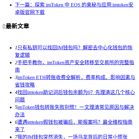
下一篇：探索 imToken 中 EOS 的奥秘与应用:imtoken安
卓版官网下载
最新文章

1
只有私钥可以找回IM钱包吗？解密去中心化钱包的恢
复逻辑
2
手把手教你，imToken资产安全转移至交易所的完整指
南
3
imToken ETH转账收费全解析，费率构成、影响因素与
省钱攻略
4
找回imtoken助记词后钱包余额为0？先理清这几个核心
问题
5
imToken钱包转账失败别慌！一文理清常见原因与解决
办法
6
遭遇imtoken假钱包被骗后，能报案吗？最全维权指南
来了
7
我的IM钱包突然消失，一场乌龙背后的日常小慌张