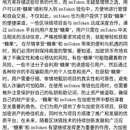
地方来存储这些珍贵的代币，而 imToken 无疑是理想之选，用
户可以将“糖果”顺利导入到 imToken 钱包中，方便地进行管理
和自由交易，不仅如此，imToken 也为用户提供了获取“糖果”
的便捷渠道，一些区块链项目会与 imToken 达成深度合作，通
过 imToken 平台向用户发放“糖果”，用户只需在 imToken 中关
注相关的活动信息，严格按照要求完成任务，就能够轻松获取
“糖果”。 在尽情享受“糖果”和 imToken 带来的便利与机遇的同
时，我们必须时刻保持高度的警惕，要知道，加密货币市场充
满了不确定性和难以预估的风险，有些“糖果”可能隐藏着欺诈
风险，一些不法分子会利用“糖果”的诱惑吸引用户，然后通过
各种狡诈的手段骗取用户的个人信息和资产，在获取“糖果”
时，用户需要仔细、审慎地甄别项目的真实性和可靠性，避免
陷入诈骗的可怕陷阱，在使用 imToken 等钱包应用时，也需要
格外注意保护好自己的私钥和助记词，防止资产被盗取，确保
自己的财产安全。 “糖果”和 imToken 在加密世界中都扮演着
至关重要的角色，它们为用户提供了参与加密货币项目、获取
加密资产的绝佳机会，同时也为项目方搭建了推广和发展的优
质平台，在未来，随着区块链技术的持续创新发展和广泛应
用，“糖果”和 imToken 有望继续发挥更为重要的作用，为加密