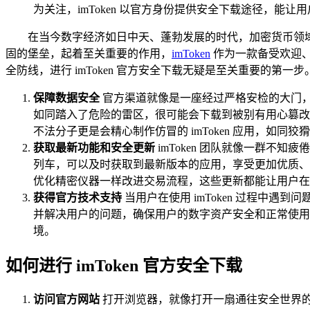
为关注，imToken 以官方身份提供安全下载途径，
在当今数字经济如日中天、蓬勃发展的时代，加密货币领
固的堡垒，起着至关重要的作用，
imToken
作为一款备受欢迎
全防线，进行 imToken 官方安全下载无疑是至关重要的第一步
保障数据安全
官方渠道就像是一座经过严格安检的大门
如同踏入了危险的雷区，很可能会下载到被别有用心篡改
不法分子更是会精心制作仿冒的 imToken 应用，
获取最新功能和安全更新
imToken 团队就像一群
列车，可以及时获取到最新版本的应用，享受更加优质、舒
优化精密仪器一样改进交易流程，这些更新都能让用户在
获得官方技术支持
当用户在使用 imToken 过程中
并解决用户的问题，确保用户的数字资产安全和正常使用
境。
如何进行 imToken 官方安全下载
访问官方网站
打开浏览器，就像打开一扇通往安全世界的大