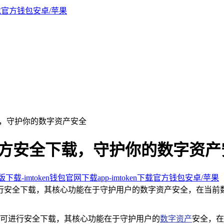
安全下载，守护你的数字资产安全
ken 官方安全下载，守护你的数字资
新版下载-imtoken钱包官网下载app-imtoken下载官方钱包安卓/苹果
官方渠道，可进行安全下载，其核心功能在于守护用户的数字资产安全，
渠道，可进行安全下载，其核心功能在于守护用户的
数字资产
安全，在