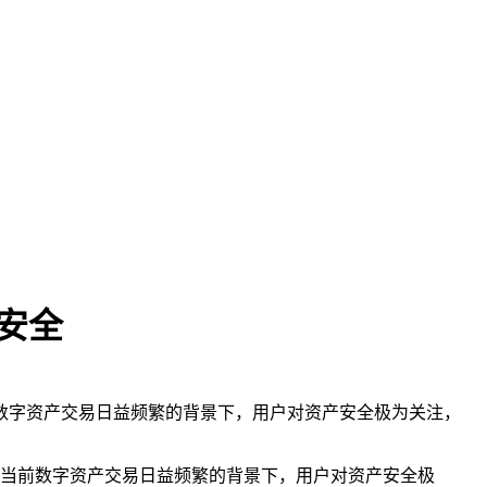
产安全
在当前数字资产交易日益频繁的背景下，用户对资产安全极为关注，
当前数字资产交易日益频繁的背景下，用户对资产安全极