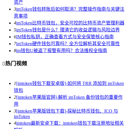
资产
3
imToken钱包转账后如何取消？完整操作指南与关键注
意事项
4
imToken比特币钱包，安全可控的比特币资产管理利器
5
imToken钱包是什么？理清它的收益逻辑与风险边界
6
IM钱包私钥，正确查看方式与安全保管核心指南
7
imToken硬件钱包可靠吗？全方位解析其安全可靠性
8
im钱包U被盗了报警有用吗？合法维权全指南
热门视频

1
[imtoken钱包下载安卓版]-如何将 TRB 添加到 imToken
钱包
2
[imtoken苹果版官网]-解析 imToken 备份钱包的重要作
用
3
[imtoken苹果版钱包下载]-探秘比特币钱包、ICO 与
imToken
4
imtoken最新安卓下载：imtoken钱包下载注册地址相关