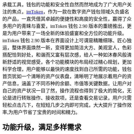
承载工具，钱包的功能和安全性自然而然地成为了广大用户关
注的焦点，
imToken
，作为一款在数字资产钱包领域久负盛名
的产品，一直凭借其卓越的便捷性和高度的安全性，赢得了众
多用户的青睐与喜爱，imToken 钱包 2.90 版本的重磅推出，更
是为用户带来了一场全新的体验盛宴和全方位的功能升级。
imToken 钱包 2.90 版本在界面设计上可谓是精雕细琢、匠心独
运，整体界面焕然一新，变得更加简洁大方、美观宜人，色彩
搭配恰到好处，和谐而又富有层次感，给人一种如沐春风般清
新舒适的视觉感受，各个功能模块的布局经过精心规划，更加
科学合理，用户能够以最快的速度找到自己所需的功能，钱包
首页犹如一个清晰的资产仪表盘，清晰明了地展示着用户的资
产信息，涵盖了不同币种的余额、市值等关键数据，让用户对
自己的资产状况一目了然，操作流程也得到了极大的简化，无
论是进行转账操作、接收款项，还是查看交易记录，用户只需
轻松点击几下，在短短几步之内即可完成，大大提升了操作效
率,为用户节省了宝贵的时间和精力。
功能升级，满足多样需求