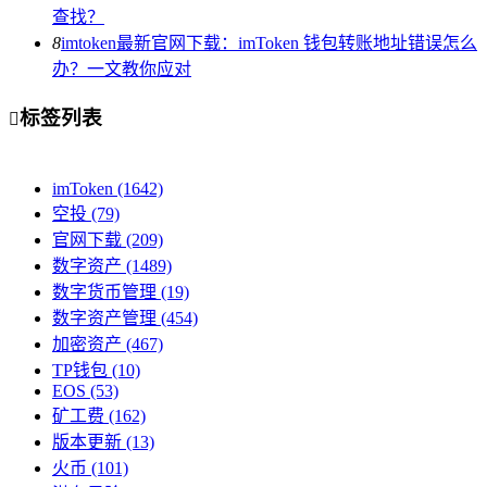
查找？
8
imtoken最新官网下载：imToken 钱包转账地址错误怎么
办？一文教你应对
标签列表

imToken
(1642)
空投
(79)
官网下载
(209)
数字资产
(1489)
数字货币管理
(19)
数字资产管理
(454)
加密资产
(467)
TP钱包
(10)
EOS
(53)
矿工费
(162)
版本更新
(13)
火币
(101)