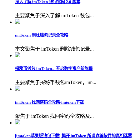
深入了解 imToken 钱包官网 2.0 版本
主要聚焦于深入了解 imToken 钱包...
imToken 删除钱包记录全攻略
本文聚焦于 imToken 删除钱包记录...
探秘币钱包 imToken，开启数字资产新旅程
主要聚焦于探秘币钱包imToken，im...
imToken 找回密码全攻略-imtoken下载
聚焦于 imToken 找回密码全攻略及...
[imtoken苹果版钱包下载]-揭开 imToken 所谓诈骗软件的真相迷雾