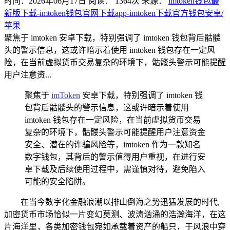
时间：2026年06月17日
阅读：
1364
次
来源：
imtoken钱包最
新版下载-imtoken钱包官网下载app-imtoken下载官方钱包安卓/
苹果
聚焦于 imtoken 安卓下载，特别强调了 imtoken 钱包背后骷髅
头的警示信息，这或许暗示着使用 imtoken 钱包存在一定风
险，在当前虚拟货币交易复杂的环境下，骷髅头警示可能提醒
用户注意资...
聚焦于
imToken
安卓下载，特别强调了 imtoken 钱
包背后骷髅头的警示信息，这或许暗示着使用
imtoken 钱包存在一定风险，在当前虚拟货币交易
复杂的环境下，骷髅头警示可能提醒用户注意资金
安全、潜在的诈骗风险等，imtoken 作为一款知名
数字钱包，其背后的警示值得用户重视，在进行安
卓下载及后续使用过程中，需谨慎对待，避免陷入
可能的安全陷阱。
在当今数字化金融浪潮以排山倒海之势迅猛发展的时代,
加密货币市场恰似一片变幻莫测、波涛汹涌的浩瀚海洋，在这
片海洋里，各类加密钱包宛如承载着资产的船只，于风浪中穿