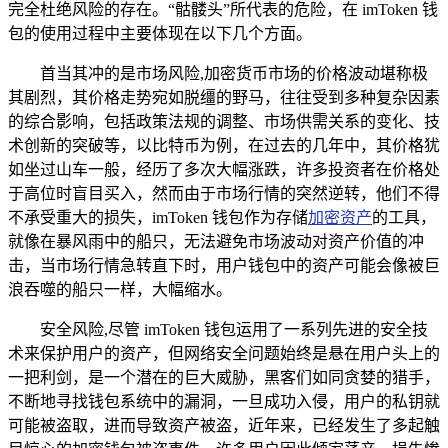
完全杜绝风险的存在。“骷髅头”所代表的危险，在 imToken 钱
包的使用过程中主要体现在以下几个方面。
首当其冲的是市场风险,加密货币市场的价格波动堪称极
其剧烈，其价格走势宛如脱缰的野马，往往受到多种复杂因素
的综合影响，包括政策法规的调整、市场供需关系的变化、技
术创新的突破等，以比特币为例，在过去的几年中，其价格犹
如坐过山车一般，经历了多次大幅涨跌，许多投资者在价格处
于高位时盲目买入，然而由于市场行情的突然逆转，他们不得
不承受重大的损失，imToken 钱包作为存储
加密资产
的工具，
就像在暴风雨中的船只，无法避免市场波动对资产价值的冲
击，当市场行情急转直下时，用户钱包中的资产可能会像被巨
浪吞噬的船只一样，大幅缩水。
安全风险,尽管 imToken 钱包运用了一系列先进的安全技
术来保护用户的资产，但网络安全问题始终是悬在用户头上的
一把利剑，是一个潜在的巨大威胁，黑客们如同贪婪的猎手，
不断地寻找钱包系统中的漏洞，一旦成功入侵，用户的私钥就
可能被盗取，进而导致资产被盗，近年来，已经发生了多起触