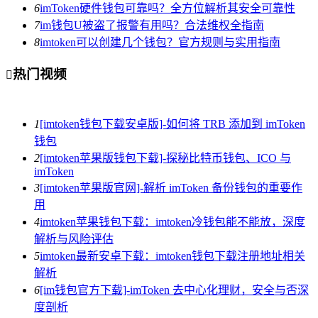
6
imToken硬件钱包可靠吗？全方位解析其安全可靠性
7
im钱包U被盗了报警有用吗？合法维权全指南
8
imtoken可以创建几个钱包？官方规则与实用指南
热门视频

1
[imtoken钱包下载安卓版]-如何将 TRB 添加到 imToken
钱包
2
[imtoken苹果版钱包下载]-探秘比特币钱包、ICO 与
imToken
3
[imtoken苹果版官网]-解析 imToken 备份钱包的重要作
用
4
imtoken苹果钱包下载：imtoken冷钱包能不能放，深度
解析与风险评估
5
imtoken最新安卓下载：imtoken钱包下载注册地址相关
解析
6
[im钱包官方下载]-imToken 去中心化理财，安全与否深
度剖析