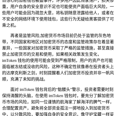
目惊心的加密钱包被盗事件，许多用户因此倾家荡产，损失惨
重，用户自身的安全意识不足也可能使资产面临巨大风险，一
些用户可能会因为疏忽大意，将私钥随意泄露给他人，或者在
不安全的网络环境下使用钱包，这些行为无疑给黑客提供了可
乘之机。
再者是监管风险,加密货币市场目前仍处于监管的灰色地
带，不同国家和地区对加密货币的态度和监管政策存在着显著
差异，一些国家对加密货币采取了严格的监管措施，甚至直接
禁止加密货币的交易和使用，如果相关政策发生变化，
imToken 钱包的使用可能会受到严格限制，用户的资产也可能
面临被冻结或没收的风险，这种不确定性就像悬在投资者头上
的达摩克利斯之剑，时刻提醒着人们加密货币投资并非一帆风
顺，充满了未知的挑战。
面对 imToken 钱包背后的“骷髅头”警示，投资者需要时刻
保持清醒的头脑，在使用 imToken 钱包时，要充分了解加密货
币市场的风险，如同一位谨慎的航海家了解海洋的脾气一样，
合理配置资产，避免将全部资金孤注一掷地投入到加密货币
中，以分散风险，要加强自身的安全意识，像守护宝藏一样妥