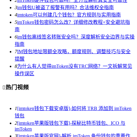
2
imToken硬件钱包可靠吗？全方位解析其安全可靠性
3
im钱包U被盗了报警有用吗？合法维权全指南
4
imtoken可以创建几个钱包？官方规则与实用指南
5
imToken钱包密码怎么改？详细修改教程+安全避坑指
南
6
im钱包离线签名转账安全吗？深度解析安全边界与实操
指南
7
IM钱包地址限额全攻略，额度规则、调整技巧与安全
提醒
8
为什么有人觉得imToken没有TRC网络？一文拆解常见
操作误区
热门视频

1
[imtoken钱包下载安卓版]-如何将 TRB 添加到 imToken
钱包
2
[imtoken苹果版钱包下载]-探秘比特币钱包、ICO 与
imToken
3
[imtoken苹果版官网]-解析 imToken 备份钱包的重要作