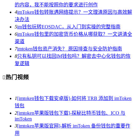
的内容，我不能按照你的要求进行创作
4
imToken钱包转账遇网络提示？一文理清原因与高效解
决办法
5
im钱包玩转EOSDAC，从入门到实操的完整指南
6
imToken钱包里的加密货币价格从哪获取？一文讲清全
渠道
7
imtoken钱包资产消失？ 原因排查与安全防护指南
8
只有私钥可以找回IM钱包吗？解密去中心化钱包的恢
复逻辑
热门视频

1
[imtoken钱包下载安卓版]-如何将 TRB 添加到 imToken
钱包
2
[imtoken苹果版钱包下载]-探秘比特币钱包、ICO 与
imToken
3
[imtoken苹果版官网]-解析 imToken 备份钱包的重要作
用