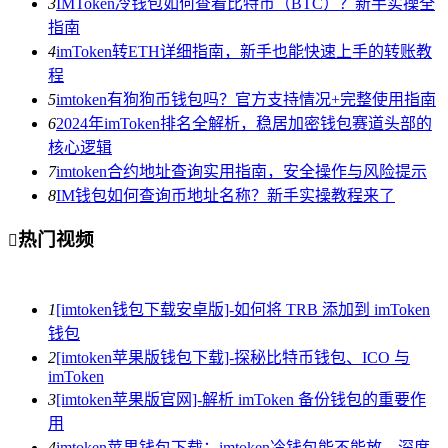
3
IMToken冷钱包如何查看比特币（BTC）？新手实操全
指南
4
imToken转ETH详细指南，新手也能快速上手的转账教
程
5
imtoken有狗狗币钱包吗？官方支持情况+完整使用指南
6
2024年imToken排名全解析，稳居加密钱包赛道头部的
核心逻辑
7
imtoken合约地址查询实用指南，安全操作与风险提示
8
IM钱包如何查询币地址名称？新手实操教程来了
热门视频

1
[imtoken钱包下载安卓版]-如何将 TRB 添加到 imToken
钱包
2
[imtoken苹果版钱包下载]-探秘比特币钱包、ICO 与
imToken
3
[imtoken苹果版官网]-解析 imToken 备份钱包的重要作
用
4
imtoken苹果钱包下载：imtoken冷钱包能不能放，深度