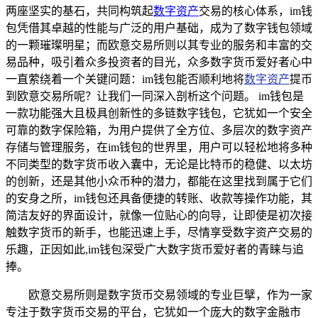
两座坚实的基石，共同构筑起
数字资产
交易的核心体系，im钱
包凭借其卓越的性能与广泛的用户基础，成为了数字钱包领域
的一颗璀璨明星；而欧意交易所则以其专业的服务和丰富的交
易品种，吸引着众多投资者的目光，众多数字货币爱好者心中
一直萦绕着一个关键问题：im钱包能否顺利地将
数字资产
提币
到欧意交易所呢？让我们一同深入剖析这个问题。 im钱包是
一款功能强大且极具创新性的多链数字钱包，它犹如一个安全
可靠的数字保险箱，为用户提供了全方位、多层次的数字资产
存储与管理服务，在im钱包的世界里，用户可以轻松地将多种
不同类型的数字货币收入囊中，无论是比特币的稳健、以太坊
的创新，还是其他小众币种的潜力，都能在这里找到属于它们
的安身之所，im钱包还具备便捷的转账、收款等操作功能，其
简洁友好的界面设计，就像一位贴心的向导，让即使是初次接
触数字货币的新手，也能迅速上手，尽情享受数字资产交易的
乐趣，正因如此,im钱包深受广大数字货币爱好者的青睐与追
捧。
欧意交易所则是数字货币交易领域的专业巨擘，作为一家
专注于数字货币交易的平台，它犹如一个庞大的数字金融市