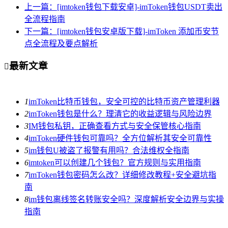
上一篇：[imtoken钱包下载安卓]-imToken钱包USDT卖出
全流程指南
下一篇：[imtoken钱包安卓版下载]-imToken 添加币安节
点全流程及要点解析
最新文章

1
imToken比特币钱包，安全可控的比特币资产管理利器
2
imToken钱包是什么？理清它的收益逻辑与风险边界
3
IM钱包私钥，正确查看方式与安全保管核心指南
4
imToken硬件钱包可靠吗？全方位解析其安全可靠性
5
im钱包U被盗了报警有用吗？合法维权全指南
6
imtoken可以创建几个钱包？官方规则与实用指南
7
imToken钱包密码怎么改？详细修改教程+安全避坑指
南
8
im钱包离线签名转账安全吗？深度解析安全边界与实操
指南