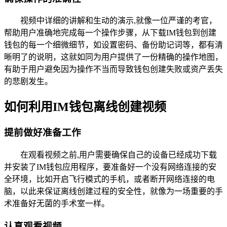
视频中详细的讲解和生动的演示,就像一位严谨的考官，
帮助用户准确地完成每一个操作步骤，从下载IM钱包到创建
钱包的每一个细微细节，如设置密码、备份助记词等，都有清
晰明了的说明，这就如同为用户提供了一份精确的操作地图，
有助于用户避免因为操作不当而导致钱包创建失败或资产丢失
的悲剧发生。
如何利用IM钱包离线创建视频
提前做好准备工作
在观看视频之前,用户需要确保自己的设备已经成功下载
并安装了IM钱包应用程序，要准备好一个没有网络连接的安
全环境，比如开启飞行模式的手机，或者断开网络连接的电
脑，以此来保证离线创建过程的安全性，就像为一场重要的手
术准备好无菌的手术室一样。
认真观看视频