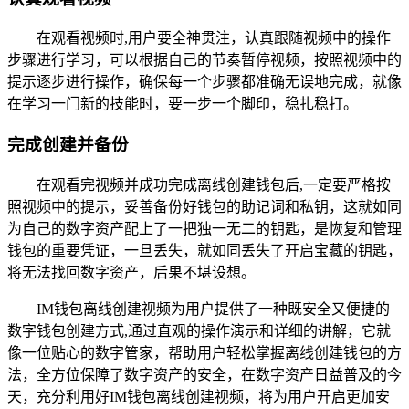
在观看视频时,用户要全神贯注，认真跟随视频中的操作
步骤进行学习，可以根据自己的节奏暂停视频，按照视频中的
提示逐步进行操作，确保每一个步骤都准确无误地完成，就像
在学习一门新的技能时，要一步一个脚印，稳扎稳打。
完成创建并备份
在观看完视频并成功完成离线创建钱包后,一定要严格按
照视频中的提示，妥善备份好钱包的助记词和私钥，这就如同
为自己的数字资产配上了一把独一无二的钥匙，是恢复和管理
钱包的重要凭证，一旦丢失，就如同丢失了开启宝藏的钥匙，
将无法找回数字资产，后果不堪设想。
IM钱包离线创建视频为用户提供了一种既安全又便捷的
数字钱包创建方式,通过直观的操作演示和详细的讲解，它就
像一位贴心的数字管家，帮助用户轻松掌握离线创建钱包的方
法，全方位保障了数字资产的安全，在数字资产日益普及的今
天，充分利用好IM钱包离线创建视频，将为用户开启更加安