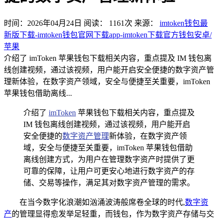
时间：2026年04月24日
阅读：
1161
次
来源：
imtoken钱包最
新版下载-imtoken钱包官网下载app-imtoken下载官方钱包安卓/
苹果
介绍了 imToken 苹果钱包下载相关内容，重点提及 IM 钱包离
线创建视频，通过该视频，用户能开启安全便捷的数字资产管
理新体验，在数字资产领域，安全与便捷至关重要，imToken
苹果钱包借助离线...
介绍了
imToken
苹果钱包下载相关内容，重点提及
IM 钱包离线创建视频，通过该视频，用户能开启
安全便捷的
数字资产管理
新体验，在数字资产领
域，安全与便捷至关重要，imToken 苹果钱包借助
离线创建方式，为用户在管理数字资产时提供了更
可靠的保障，让用户可更安心地进行数字资产的存
储、交易等操作，满足其对数字资产管理的需求。
在当今数字化浪潮如汹涌波涛般席卷全球的时代,
数字资
产
的管理显得愈发举足轻重，而钱包，作为数字资产存储与交