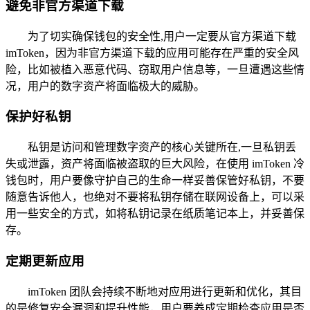
避免非官方渠道下载
为了切实确保钱包的安全性,用户一定要从官方渠道下载
imToken，因为非官方渠道下载的应用可能存在严重的安全风
险，比如被植入恶意代码、窃取用户信息等，一旦遭遇这些情
况，用户的数字资产将面临极大的威胁。
保护好私钥
私钥是访问和管理数字资产的核心关键所在,一旦私钥丢
失或泄露，资产将面临被盗取的巨大风险，在使用 imToken 冷
钱包时，用户要像守护自己的生命一样妥善保管好私钥，不要
随意告诉他人，也绝对不要将私钥存储在联网设备上，可以采
用一些安全的方式，如将私钥记录在纸质笔记本上，并妥善保
存。
定期更新应用
imToken 团队会持续不断地对应用进行更新和优化，其目
的是修复安全漏洞和提升性能，用户要养成定期检查应用是否