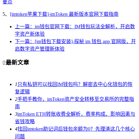
要点
5、
[imtoken苹果下载]-imToken 最新版本官网下载指南
上一篇：im钱包官网下载：IM钱包玩法全解析，开启数
字资产新体验
下一篇：[im钱包下载安装]-探秘 im 钱包 app 官网版，开
启数字资产管理新体验
最新文章

1
只有私钥可以找回IM钱包吗？解密去中心化钱包的恢
复逻辑
2
手把手教你，imToken资产安全转移至交易所的完整指
南
3
imToken ETH转账收费全解析，费率构成、影响因素与
省钱攻略
4
找回imtoken助记词后钱包余额为0？先理清这几个核心
问题