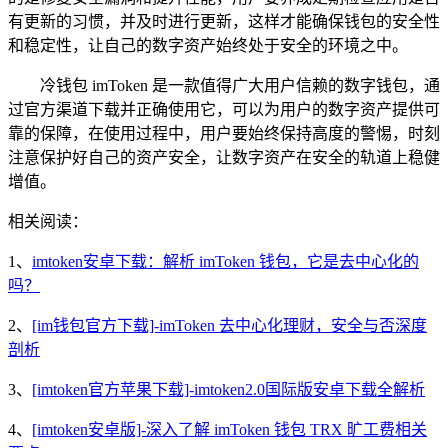
有更新的习惯，并及时进行更新，这样才能确保钱包的安全性
和稳定性，让自己的数字资产始终处于安全的环境之中。
冷钱包 imToken 是一款值得广大用户信赖的数字钱包，通
过官方渠道下载并正确使用它，可以为用户的数字资产提供可
靠的保障，在使用过程中，用户要始终保持高度的警惕，时刻
注意保护好自己的资产安全，让数字资产在安全的轨道上稳健
增值。
相关阅读：
1、
imtoken安卓下载：解析 imToken 钱包，它是去中心化的
吗？
2、
[im钱包官方下载]-imToken 去中心化理财，安全与否深度
剖析
3、
[imtoken官方苹果下载]-imtoken2.0国际版安卓下载全解析
4、
[imtoken安卓版]-深入了解 imToken 钱包 TRX 旷工费相关