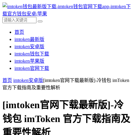
首页
imtoken最新版
imtoken安卓版
imtoken钱包下载
imtoken苹果版
imtoken官网下载
首页
imtoken安卓版
[imtoken官网下载最新版]-冷钱包 imToken
官方下载指南及重要性解析
[imtoken官网下载最新版]-冷
钱包 imToken 官方下载指南及
重要性解析