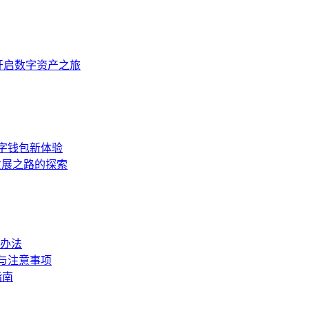
轻松开启数字资产之旅
锁数字钱包新体验
规发展之路的探索
决办法
界与注意事项
指南