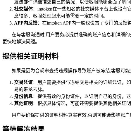
发送邮件详细描述自己的情况，以便客服能够全面了解问
社交媒体
：imtoken在一些知名的社交媒体平台上也
息较多，客服处理起来可能需要一定的时间。
APP内反馈
：在imtoken APP内一般也设置了专
在与客服沟通时,用户要务必提供准确的账户信息和详细
更快地解决问题。
提供相关证明材料
如果是因为合规审查或违规操作导致账户被冻结,客服可
交易凭证
：用户需要提供与冻结交易相关的详细凭证，如
易的来龙去脉。
身份信息
：提供有效的身份证件，以证明自己的身份，这
其他证明
：根据具体情况，可能还需要提供其他相关证明
用户要确保提供的证明材料真实有效,否则可能会影响账
等待解冻结果