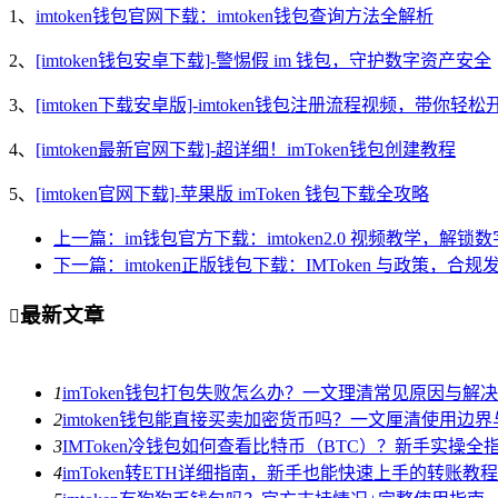
1、
imtoken钱包官网下载：imtoken钱包查询方法全解析
2、
[imtoken钱包安卓下载]-警惕假 im 钱包，守护数字资产安全
3、
[imtoken下载安卓版]-imtoken钱包注册流程视频，带你
4、
[imtoken最新官网下载]-超详细！imToken钱包创建教程
5、
[imtoken官网下载]-苹果版 imToken 钱包下载全攻略
上一篇：im钱包官方下载：imtoken2.0 视频教学，解
下一篇：imtoken正版钱包下载：IMToken 与政策，合
最新文章

1
imToken钱包打包失败怎么办？一文理清常见原因与解
2
imtoken钱包能直接买卖加密货币吗？一文厘清使用边
3
IMToken冷钱包如何查看比特币（BTC）？新手实操全
4
imToken转ETH详细指南，新手也能快速上手的转账教程