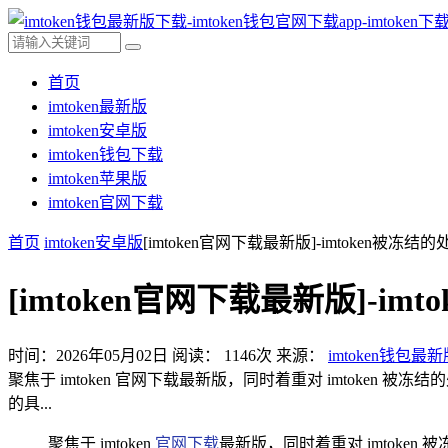
首页
imtoken最新版
imtoken安卓版
imtoken钱包下载
imtoken苹果版
imtoken官网下载
首页
imtoken安卓版
[imtoken官网下载最新版]-imtoken被冻
[imtoken官网下载最新版]-i
时间：2026年05月02日
阅读：
1146
次
来源：
imtoken钱包最
聚焦于 imtoken 官网下载最新版，同时着重对 imtoke
的具...
聚焦于 imtoken
官网下载
最新版，同时着重对 imtoke