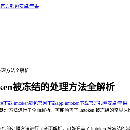
结的处理方法全解析
mtoken被冻结的处理方法全解析
新版下载-imtoken钱包官网下载app-imtoken下载官方钱包安卓/苹果
n 被冻结的处理方法进行了全面解析，可能涵盖了 imtoken 被冻
n 被冻结的处理方法进行了全面解析，可能涵盖了 imtoken 被