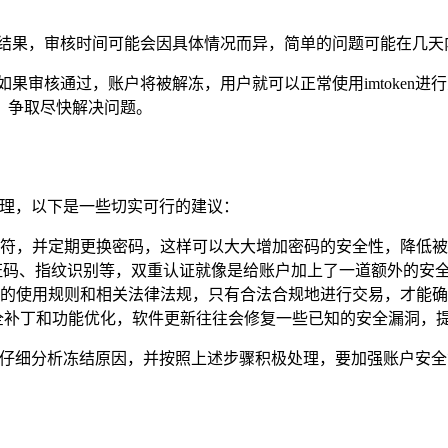
核结果，审核时间可能会因具体情况而异，简单的问题可能在几天
如果审核通过，账户将被解冻，用户就可以正常使用imtoken
，争取尽快解决问题。
全管理，以下是一些切实可行的建议：
符，并定期更换密码，这样可以大大增加密码的安全性，降低被
信验证码、指纹识别等，双重认证就像是给账户加上了一道额外的
的使用规则和相关法律法规，只有合法合规地进行交易，才能确
最新的安全补丁和功能优化，软件更新往往会修复一些已知的安全漏洞
持冷静，仔细分析冻结原因，并按照上述步骤积极处理，要加强账户