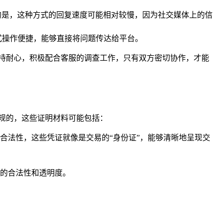
意的是，这种方式的回复速度可能相对较慢，因为社交媒体上的信
方式操作便捷，能够直接将问题传达给平台。
持耐心，积极配合客服的调查工作，只有双方密切协作，才能
规的，这些证明材料可能包括：
合法性，这些凭证就像是交易的“身份证”，能够清晰地呈现交
的合法性和透明度。