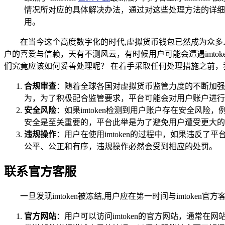
情况所对应的具体解决办法，通过对这些处理方法的详细剖析，
用。
在当今这个高度数字化的时代,虚拟货币钱包已然成为众多
户的喜爱与信赖，天有不测风云，有时候用户可能会遭遇imto
们究竟应该如何妥善处理呢？ 在着手采取任何处理措施之前，我
合规审查
：随着全球各国对虚拟货币监管力度的不断加强
为，为了积极配合监管要求，平台可能会对用户账户进行
安全风险
：如果imtoken检测到用户账户存在安全风
安全是至关重要的，平台此举是为了避免用户遭受更大的
违规操作
：用户在使用imtoken的过程中，如果违反
公平、公正和有序，违规操作必然会受到相应的处罚。
联系官方客服
一旦发现imtoken被冻结,用户应在第一时间与imtok
官方网站
：用户可以访问imtoken的官方网站，通常