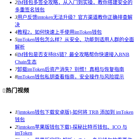
2
IM钱包多签全攻略，从入门到实操，教你搭建安全的
多重签名钱包
3
用户反馈imtoken无法升级？官方渠道教你正确排查解
决
4
教程2，如何快速上手使用imToken钱包
5
imToken钱包怎么样？从安全、功能到适用人群的全面
解析
6
IM钱包是否支持BS链？最全攻略帮你快速接入BNB
Chain生态
7
卸载imToken后资产消失？别慌！真相与恢复指南
8
imToken钱包私钥查看指南，安全操作与风险提示
热门视频

1
[imtoken钱包下载安卓版]-如何将 TRB 添加到 imToken
钱包
2
[imtoken苹果版钱包下载]-探秘比特币钱包、ICO 与
imToken