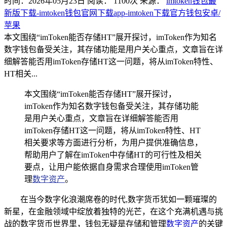
时间：2026年05月23日
阅读：
1100
次
来源：
imtoken钱包最
新版下载-imtoken钱包官网下载app-imtoken下载官方钱包安卓/
苹果
本文围绕“imToken能否存储HT”展开探讨，imToken作为知名
数字钱包备受关注，其存储功能是用户关心重点，文章旨在详
细解答能否用imToken存储HT这一问题，将从imToken特性、
HT相关...
本文围绕“imToken能否存储HT”展开探讨，
imToken作为知名数字钱包备受关注，其存储功能
是用户关心重点，文章旨在详细解答能否用
imToken存储HT这一问题，将从imToken特性、HT
相关要求等方面进行分析，为用户提供准确信息，
帮助用户了解在imToken中存储HT的可行性及相关
要点，让用户能依据自身需求合理使用imToken管
理
数字资产
。
在当今数字化浪潮席卷的时代,数字货币犹如一颗璀璨的
新星，在金融领域中绽放着独特的光芒，在这个充满机遇与挑
战的数字货币世界里，钱包无疑是存储和管理
数字资产
的关键