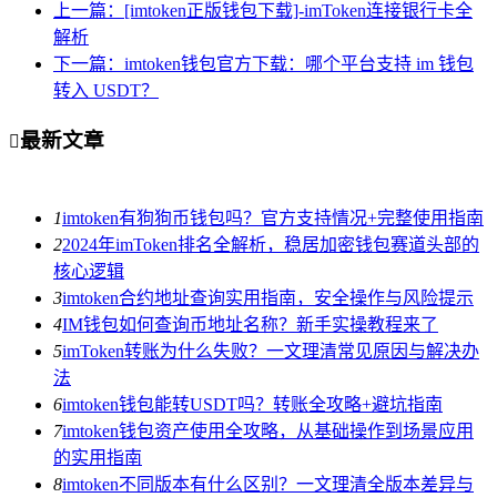
上一篇：[imtoken正版钱包下载]-imToken连接银行卡全
解析
下一篇：imtoken钱包官方下载：哪个平台支持 im 钱包
转入 USDT？
最新文章

1
imtoken有狗狗币钱包吗？官方支持情况+完整使用指南
2
2024年imToken排名全解析，稳居加密钱包赛道头部的
核心逻辑
3
imtoken合约地址查询实用指南，安全操作与风险提示
4
IM钱包如何查询币地址名称？新手实操教程来了
5
imToken转账为什么失败？一文理清常见原因与解决办
法
6
imtoken钱包能转USDT吗？转账全攻略+避坑指南
7
imtoken钱包资产使用全攻略，从基础操作到场景应用
的实用指南
8
imtoken不同版本有什么区别？一文理清全版本差异与