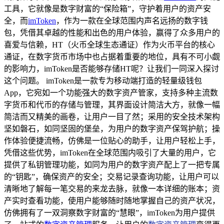
工具，它就像是数字财富的“保险箱”，守护着用户的资产安
全，而
imToken
，作为一款在全球范围内声名远扬的数字钱
包，凭借其卓越的性能和出色的用户体验，赢得了众多用户的
喜爱与信赖，HT（火币全球生态通证）作为火币平台的核心
通证，在数字货币市场中也占据着重要的地位，具有不可小觑
的影响力，imToken是否能够存储HT呢？让我们一同深入探讨
这个问题。 imToken是一款专为移动端打造的轻量级钱包
App，它宛如一个功能强大的数字资产管家，支持多种主流数
字货币和代币的存储与管理，其界面设计简洁大方，就像一幅
简洁而又精美的画卷，让用户一目了然；采用的安全技术架构
坚如磐石，如同坚固的堡垒，为用户的数字资产保驾护航；操
作体验便捷流畅，仿佛是一位贴心的助手，让用户轻松上手，
凭借这些优势，imToken在全球范围内吸引了大量的用户，它
提供了私钥管理功能，如同为用户的数字资产配上了一把专属
的“钥匙”，确保资产的安全；交易记录查询功能，让用户可以
清晰地了解每一笔交易的来龙去脉，就像一本详细的账本；资
产实时查看功能，使用户能够随时随地掌握自己的资产状况，
仿佛拥有了一双洞察数字财富的“慧眼”，imToken为用户提供