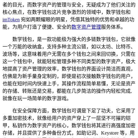
者的目光，而数字资产的管理与安全，无疑成为了他们关注的
核心焦点，在数字钱包这片竞争激烈的领域中，数学钱包和
imToken
宛如两颗耀眼的明星，凭借其独特的优势和卓越的功
能，为用户打造了便捷、安全的
数字资产管理
服务体系。
数学钱包，是一款功能极为强大的多链数字钱包，它就像
一个万能的收纳盒，支持多种主流公链，如以太坊、比特币、
波场等，这意味着用户无需在多个钱包之间来回切换，只需在
这一个钱包中，就能轻松管理多种不同类型的数字资产，极大
地提高了资产管理的效率，数学钱包的界面设计简洁而直观，
仿佛是为新手量身定制的，即使是初次接触数字钱包的用户，
也能在短时间内快速上手，其操作流程简单易懂，无论是资产
的存储、转账还是交易，都能在几步简洁的操作内轻松完成,
就像在玩一场简单的数字游戏。
在安全保障方面，数学钱包可谓是下足了功夫，它采用了
多重加密技术，就像给用户的资产穿上了一层坚不可摧的铠
甲，私钥作为数字资产的核心，数学钱包将其进行高强度加密
存储，并且提供了多种备份方式，如助记词、Keystore 等，用