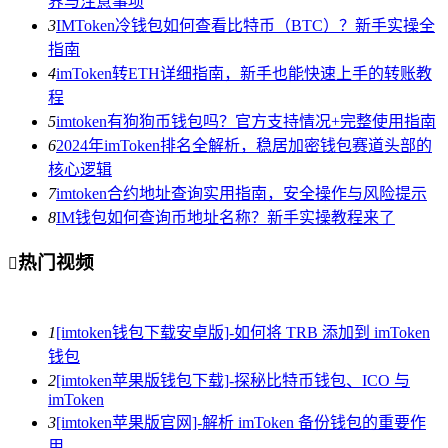
界与注意事项
3
IMToken冷钱包如何查看比特币（BTC）？新手实操全
指南
4
imToken转ETH详细指南，新手也能快速上手的转账教
程
5
imtoken有狗狗币钱包吗？官方支持情况+完整使用指南
6
2024年imToken排名全解析，稳居加密钱包赛道头部的
核心逻辑
7
imtoken合约地址查询实用指南，安全操作与风险提示
8
IM钱包如何查询币地址名称？新手实操教程来了
热门视频

1
[imtoken钱包下载安卓版]-如何将 TRB 添加到 imToken
钱包
2
[imtoken苹果版钱包下载]-探秘比特币钱包、ICO 与
imToken
3
[imtoken苹果版官网]-解析 imToken 备份钱包的重要作
用