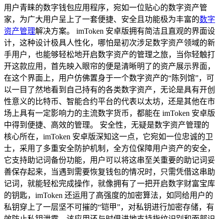
用户青睐的数字钱包应用程序，宛如一位贴心的数字资产管
家，为广大用户呈上了一套便捷、安全且功能极为丰富的
数字
资产管理
解决方案。 imToken 安卓版拥有简洁且直观的界面设
计，这种设计极具人性化，哪怕是初次涉足数字资产领域的新
手用户，也能够轻松地开启数字资产的管理之旅，当你轻触打
开这款应用，首先映入眼帘的便是清晰明了的资产展示界面，
在这个界面上，用户仿佛置身于一个数字资产的“陈列馆”，可
以一目了然地看到自己持有的各类数字资产，无论是具有开创
性意义的比特币、智能合约平台的代表以太坊，还是其他在市
场上具有一定影响力的主流数字货币，都能在 imToken 安卓版
中得到便捷、高效的管理。 安全性，无疑是数字资产管理的
核心所在，imToken 安卓版深知这一点，它宛如一位忠诚的卫
士，采用了多重安全防护机制，全方位保障用户资产的安全，
它支持助记词备份功能，用户可以将这串至关重要的助记词妥
善保存起来，当遇到需要恢复钱包的情况时，只需凭借这串助
记词，就能轻松完成操作，就像拥有了一把开启数字财富宝库
的钥匙，imToken 还运用了高强度的加密算法，如同给用户的
私钥穿上了一层坚不可摧的“铠甲”，对私钥进行加密存储，有
效防止私钥泄露，该应用还与时俱进地支持指纹识别和面部识