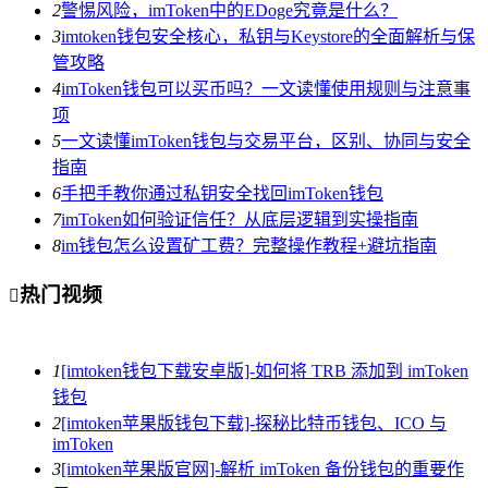
2
警惕风险，imToken中的EDoge究竟是什么？
3
imtoken钱包安全核心，私钥与Keystore的全面解析与保
管攻略
4
imToken钱包可以买币吗？一文读懂使用规则与注意事
项
5
一文读懂imToken钱包与交易平台，区别、协同与安全
指南
6
手把手教你通过私钥安全找回imToken钱包
7
imToken如何验证信任？从底层逻辑到实操指南
8
im钱包怎么设置矿工费？完整操作教程+避坑指南
热门视频

1
[imtoken钱包下载安卓版]-如何将 TRB 添加到 imToken
钱包
2
[imtoken苹果版钱包下载]-探秘比特币钱包、ICO 与
imToken
3
[imtoken苹果版官网]-解析 imToken 备份钱包的重要作