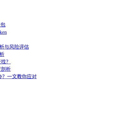
钱包
ken
度解析与风险评估
解析
查找？
度剖析
怎么办？一文教你应对