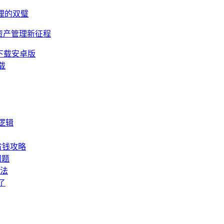
管理的双璧
数字资产管理新征程
包下载安卓版
载
逻辑
省钱攻略
问题
办法
了