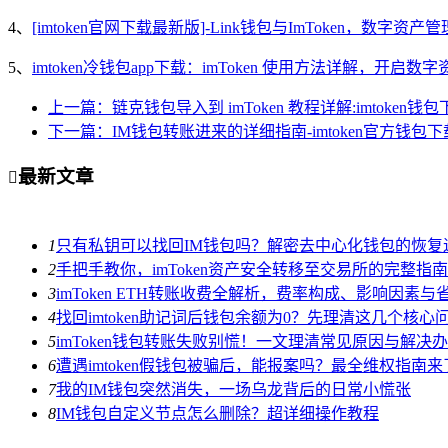
4、
[imtoken官网下载最新版]-Link钱包与ImToken，数字资产
5、
imtoken冷钱包app下载：imToken 使用方法详解，开启
上一篇：链克钱包导入到 imToken 教程详解:imtoken钱
下一篇：IM钱包转账进来的详细指南-imtoken官方钱包下
最新文章

1
只有私钥可以找回IM钱包吗？解密去中心化钱包的恢复
2
手把手教你，imToken资产安全转移至交易所的完整指南
3
imToken ETH转账收费全解析，费率构成、影响因素与
4
找回imtoken助记词后钱包余额为0？先理清这几个核心
5
imToken钱包转账失败别慌！一文理清常见原因与解决
6
遭遇imtoken假钱包被骗后，能报案吗？最全维权指南来
7
我的IM钱包突然消失，一场乌龙背后的日常小慌张
8
IM钱包自定义节点怎么删除？超详细操作教程