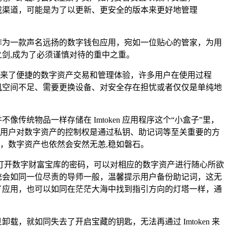
下载渠道，可能是为了以更新、更安全的版本来更好地管理
n 作为一款声名远扬的数字钱包应用，宛如一位贴心的管家，为用
之剑,成为了必须谨慎对待的重中之重。
户带来了便捷的数字资产交易和管理体验，许多用户在使用过程
手机空间不足、需要更换设备、对安全存在担忧或者仅仅是单纯地
传统物品一样存储在 Imtoken 应用程序这个“小盒子”里，
上，用户对数字资产的控制权是通过私钥、助记词等至关重要的方
n，数字资产也依然会安然无恙,稳如磐石。
打开数字财富宝库的密码，可以对相应的数字资产进行随心所欲
系统会如同一位尽责的导师一般，温馨提示用户备份助记词，这无
载了应用，也可以如同在茫茫大海中找到指引方向的灯塔一样，通
载，就如同失去了开启宝藏的钥匙，无法再通过 Imtoken 来