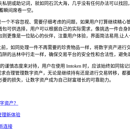
失私钥或助记词，就如同石沉大海，几乎没有任何办法可以找回
蓄瞬间席卷一空。
管理也是一个不容忽视、需要仔细考虑的问题，如果用户打算继续
钱包可供选择，用户可以根据自己的实际需求，像挑选一件合身
包则更像是一位贴心的伙伴，注重用户体验，界面简洁易用,让人
en 之前，如同处理一件不再需要的珍贵物品一样，将数字资产
陷阱的丛林中行走一样，确保交易平台的安全性和合法性，避免遭
薄冰的谨慎态度来对待，用户在使用 Imtoken 时，应该始终如
的实际需求合理管理数字资产，无论是继续持有还是进行交易转移，
必要的损失，让数字资产成为自己财富增长的可靠助力。
数字资产？
资产管理新体验
的新连接