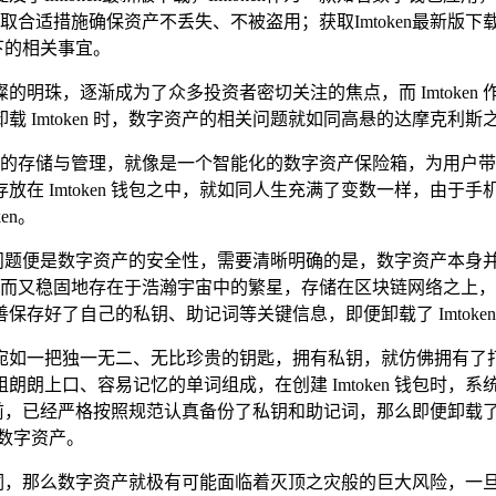
合适措施确保资产不丢失、不被盗用；获取Imtoken最新版
下的相关事宜。
璨的明珠，逐渐成为了众多投资者密切关注的焦点，而 Imtoke
 Imtoken 时，数字资产的相关问题就如同高悬的达摩克利斯
数字资产的存储与管理，就像是一个智能化的数字资产保险箱，为用
在 Imtoken 钱包之中，就如同人生充满了变数一样，由于
en。
的问题便是数字资产的安全性，需要清晰明确的是，数字资产本身并不像
同神秘而又稳固地存在于浩瀚宇宙中的繁星，存储在区块链网络之
存好了自己的私钥、助记词等关键信息，即便卸载了 Imtoke
宛如一把独一无二、无比珍贵的钥匙，拥有私钥，就仿佛拥有了
朗上口、容易记忆的单词组成，在创建 Imtoken 钱包时，
n 之前，已经严格按照规范认真备份了私钥和助记词，那么即便卸
数字资产。
助记词，那么数字资产就极有可能面临着灭顶之灾般的巨大风险，一旦卸