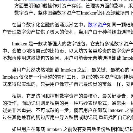
方面要明确卸载操作对资产存储、管理等方面的影响，采取
数字资产，整体围绕数字资产在Imtoken使用及卸载场景
在当今数字化金融的汹涌浪潮之中，
数字资产
如同一颗璀
户管理数字资产提供了极大的便利，当用户由于种种缘由选择卸载
Imtoken 是一款功能强大的数字钱包，它支持多链
中，会放心地将自己的比特币、以太坊等各类珍贵的数字资产存放
不想再使用这款钱包等原因，用户可能会无奈地选择卸载 Imtok
当用户毅然决然地卸载 Imtoken 之后，最关键、最核心
Imtoken 仅仅是一个卓越的管理工具，真正的数字资产如
式来得以实现的，只要用户像守护自己最珍贵的宝藏一样，妥善保
私钥，它是访问和控制数字资产的最核心、最关键要素，
的操作，而助记词则是私钥的另一种巧妙表现形式，通常由一组朗
疑是非常重要、不可或缺的一步，倘若用户在卸载 Imtoke
过在其他兼容的钱包应用中导入私钥或助记词,重新找回自己的
如果用户在卸载 Imtoken 之前没有妥善地备份私钥和