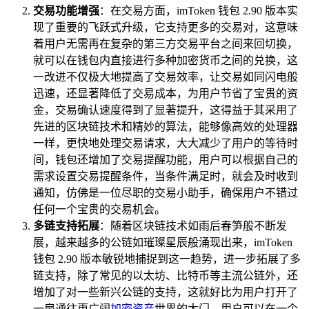
交易功能增强
：在交易方面，imToken 钱包 2.90 版本实
现了重要的飞跃式升级，它支持更多的交易对，这意味
着用户无需再在复杂的第三方交易平台之间来回切换，
就可以在钱包内直接进行多种加密货币之间的兑换，这
一改进不仅极大地提高了交易效率，让交易如同闪电般
迅速，还显著降低了交易成本，为用户节省了宝贵的资
金，交易确认速度得到了显著提升，这得益于其采用了
先进的区块链技术和精妙的算法，能够像高效的处理器
一样，更快地处理交易请求，大大减少了用户的等待时
间，钱包还增加了交易提醒功能，用户可以根据自己的
需求设置交易提醒条件，当条件满足时，就会及时收到
通知，仿佛是一位尽职的交易小助手，确保用户不错过
任何一个宝贵的交易机会。
多链支持拓展
：随着区块链技术如雨后春笋般不断发
展，越来越多的公链如璀璨星辰般涌现出来，imToken
钱包 2.90 版本敏锐地捕捉到这一趋势，进一步拓展了多
链支持，除了常见的以太坊、比特币等主流公链外，还
增加了对一些新兴公链的支持，这就好比为用户打开了
一扇通往更广阔
加密资产
世界的大门，用户可以在一个