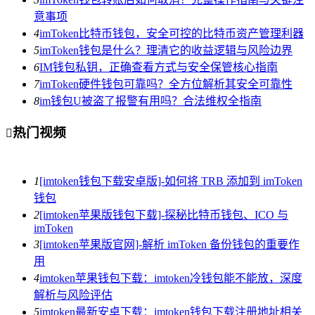
意事项
4
imToken比特币钱包，安全可控的比特币资产管理利器
5
imToken钱包是什么？理清它的收益逻辑与风险边界
6
IM钱包私钥，正确查看方式与安全保管核心指南
7
imToken硬件钱包可靠吗？全方位解析其安全可靠性
8
im钱包U被盗了报警有用吗？合法维权全指南
热门视频

1
[imtoken钱包下载安卓版]-如何将 TRB 添加到 imToken
钱包
2
[imtoken苹果版钱包下载]-探秘比特币钱包、ICO 与
imToken
3
[imtoken苹果版官网]-解析 imToken 备份钱包的重要作
用
4
imtoken苹果钱包下载：imtoken冷钱包能不能放，深度
解析与风险评估
5
imtoken最新安卓下载：imtoken钱包下载注册地址相关