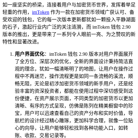
如一座坚实的桥梁，连接着用户与加密货币世界，发挥着举足
轻重的作用，
imToken
作为一款在加密货币领域广获认可、备
受欢迎的钱包，它的每一次版本更新都犹如一颗投入平静湖面
的石子，激起行业内广泛的关注涟漪，而 imToken 钱包 2.90
版本的推出，更是带来了一系列令人眼前一亮、为之赞叹的新
特性和显著改进。
用户界面优化
：imToken 钱包 2.90 版本对用户界面展开
了全方位、深层次的优化，全新的界面设计秉持简洁直
观的理念，犹如一幅清晰明了的地图，让用户在操作过
程中不再迷茫，操作流程更是如同一条流畅的溪流，顺
畅无阻，无论是初涉加密货币领域的新手用户，还是经
验丰富的资深投资者，都能在使用过程中深切感受到这
份便捷，在资产展示页面，不同类型的加密货币以更加
清晰、有序的方式呈现，仿佛是陈列在精美橱窗中的珍
宝，用户可以迅速查看自己的资产分布和实时价值，导
航栏的设计经过精心雕琢，更加科学合理，就像一位贴
心的向导，让用户能够轻松找到各种功能入口，如转
账、收款、交易记录等。