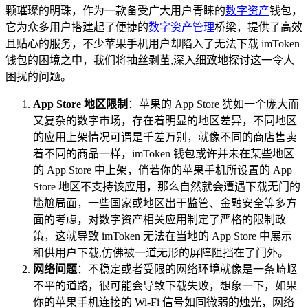
颗璀璨的明珠，作为一款备受广大用户青睐的
数字资产
钱包，
它为众多用户搭建起了便捷的
数字资产管理
桥梁，提供了高效
且贴心的服务，不少苹果手机用户却陷入了无法下载 imToken
钱包的困境之中，我们将抽丝剥茧,深入细致地探讨这一令人
困扰的问题。
App Store 地区限制
：苹果的 App Store 犹如一个庞大而
又复杂的数字市场，存在着明显的地区差异，不同地区
的应用上架情况可谓是千差万别，就像不同的商店售卖
着不同的商品一样，imToken 钱包或许并未在某些地区
的 App Store 中上架，倘若你的苹果手机所设置的 App
Store 地区不支持该应用，那么自然就会遭遇下载无门的
尴尬局面，一些国家或地区出于监管、金融安全等多方
面的考虑，对数字资产相关应用制定了严格的限制政
策，这就导致 imToken 无法在当地的 App Store 中展示
和供用户下载,仿佛被一道无形的屏障阻挡在了门外。
网络问题
：不稳定或者受限的网络环境就像是一条崎岖
不平的道路，很可能会导致下载失败，想象一下，如果
你的苹果手机连接的 Wi-Fi 信号如同微弱的烛光，网络