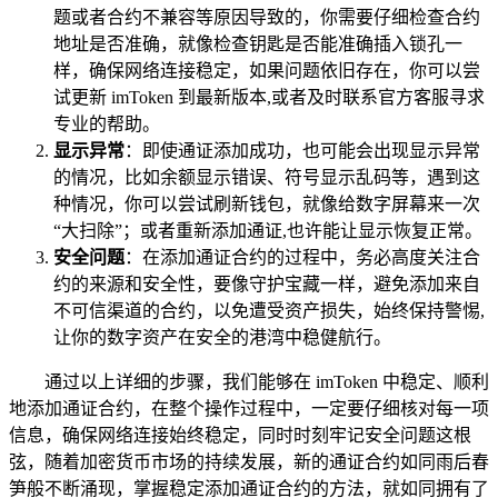
题或者合约不兼容等原因导致的，你需要仔细检查合约
地址是否准确，就像检查钥匙是否能准确插入锁孔一
样，确保网络连接稳定，如果问题依旧存在，你可以尝
试更新 imToken 到最新版本,或者及时联系官方客服寻求
专业的帮助。
显示异常
：即使通证添加成功，也可能会出现显示异常
的情况，比如余额显示错误、符号显示乱码等，遇到这
种情况，你可以尝试刷新钱包，就像给数字屏幕来一次
“大扫除”；或者重新添加通证,也许能让显示恢复正常。
安全问题
：在添加通证合约的过程中，务必高度关注合
约的来源和安全性，要像守护宝藏一样，避免添加来自
不可信渠道的合约，以免遭受资产损失，始终保持警惕,
让你的数字资产在安全的港湾中稳健航行。
通过以上详细的步骤，我们能够在 imToken 中稳定、顺利
地添加通证合约，在整个操作过程中，一定要仔细核对每一项
信息，确保网络连接始终稳定，同时时刻牢记安全问题这根
弦，随着加密货币市场的持续发展，新的通证合约如同雨后春
笋般不断涌现，掌握稳定添加通证合约的方法，就如同拥有了