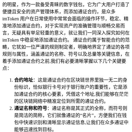
的明星，作为一款备受青睐的数字钱包，它为广大用户打造了
便捷且安全的资产管理体系，而添加通证合约，是众多
imToken 用户在日常使用中常常会面临的操作环节，稳定、精
准地添加通证合约，对于实现资产的准确管理与顺畅交易而
言，无疑具有举足轻重的意义，就让我们一同深入探究如何在
imToken 中稳妥地添加通证合约。 通证合约属于智能合约的范
畴，它犹如一位严谨的规则制定者，明确地界定了通证的各项
规则与属性，涵盖通证的名称、符号以及总量等关键信息，在
着手添加通证合约之前,我们有必要清晰掌握以下几个关键要
点：
合约地址
：这是通证合约在区块链世界里独一无二的身
份标识，恰似银行卡号对于银行账户的重要性，它是添
加通证合约的核心要素，凭借这个地址,我们能够在茫茫
的区块链网络中精准定位到所需的通证合约。
通证名称和符号
：通证名称是其正式的全称，而符号则
是简洁的简称，它们就像通证的“名片”，方便我们在钱
包中快速识别和清晰显示通证信息,让我们在众多通证中
能够迅速找到目标。