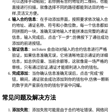
可以选择手动粘贴；若你拥有合约地址的二维码，也能
直接进行扫描，就像选择不同的路径都能到达目的地一
样,灵活又方便。
输入合约信息
：在手动添加界面，按照要求依次输入合
约地址、通证名称、符号和小数位数，每一个信息都如
同拼图的一块，准确无误地输入才能拼凑出完整的通证
信息，输入完成后，点击“下一步”,仿佛按下了通往成功
添加的前进按钮。
验证信息
：imToken 会自动对输入的合约信息进行严格
验证，如果信息准确无误，它将清晰地显示通证的详细
信息，如总供应量、当前余额等，这就像是一场严格的
审核，只有通过验证,通证才能顺利进入你的钱包。
完成添加
：当你确认信息准确无误后，点击“完成”按
钮，瞬间，通证就会成功添加到你的钱包中,仿佛一颗新
的数字资产星辰在你的钱包宇宙中闪耀。
常见问题及解决方法
添加失败
：添加失败可能是由于合约地址错误、网络问