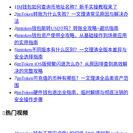
1
IM钱包如何查询币地址名称？新手实操教程来了
2
imToken转账为什么失败？一文理清常见原因与解决办
法
3
imtoken钱包能转USDT吗？转账全攻略+避坑指南
4
imtoken钱包资产使用全攻略，从基础操作到场景应用
的实用指南
5
imtoken不同版本有什么区别？一文理清全版本差异与
安全选择指南
6
imToken iOS版频繁闪退怎么办？从原因排查到高效解
决的完整攻略
7
imToken可充值的币种有哪些？一文理清全品类资产范
围
8
imToken硬件钱包退出全指南，临时解绑与彻底注销的
安全操作步骤
热门视频
