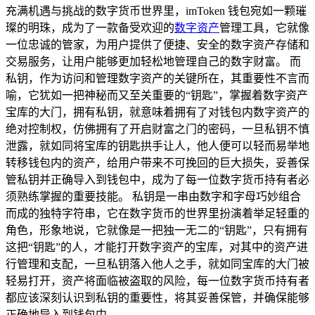
充满机遇与挑战的数字货币世界里，imToken 钱包宛如一颗璀
璨的明珠，成为了一款备受欢迎的
数字资产
管理工具，它就像
一位忠诚的管家，为用户提供了便捷、安全的数字资产存储和
交易服务，让用户能够更加轻松地管理自己的数字财富。 而
私钥，作为访问和管理数字资产的关键所在，其重要性不言而
喻，它犹如一把神秘而又至关重要的“钥匙”，掌握着数字资产
宝库的大门，拥有私钥，就意味着拥有了对钱包内数字资产的
绝对控制权，仿佛拥有了开启财富之门的密码，一旦私钥不慎
泄露，就如同将宝库的钥匙拱手让人，他人便可以轻而易举地
转移钱包内的资产，给用户带来不可挽回的巨大损失，妥善保
管私钥并正确导入到钱包中，成为了每一位数字货币持有者必
须熟练掌握的重要技能。 私钥是一串由数字和字母巧妙组合
而成的独特字符串，它在数字货币的世界里扮演着举足轻重的
角色，形象地说，它就像是一把独一无二的“钥匙”，只有拥有
这把“钥匙”的人，才能打开数字资产的宝库，对其中的资产进
行管理和支配，一旦私钥落入他人之手，就如同宝库的大门被
轻易打开，资产将面临被盗取的风险，每一位数字货币持有者
都应该深刻认识到私钥的重要性，将其妥善保管，并确保能够
正确地导入到钱包中。