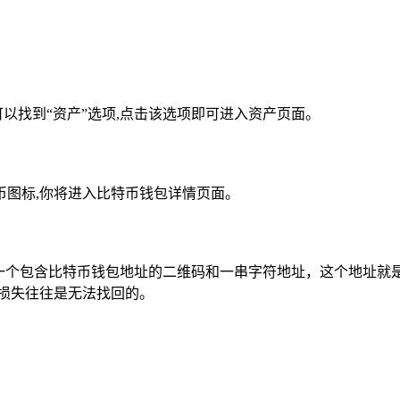
你可以找到“资产”选项,点击该选项即可进入资产页面。
币图标,你将进入比特币钱包详情页面。
出一个包含比特币钱包地址的二维码和一串字符地址，这个地址就
损失往往是无法找回的。