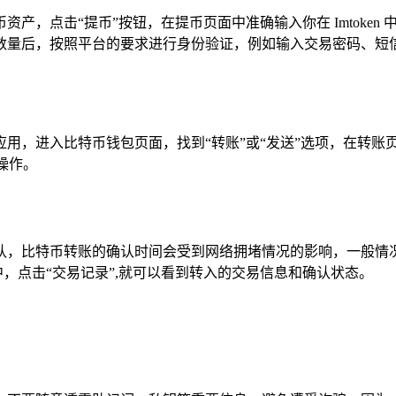
产，点击“提币”按钮，在提币页面中准确输入你在 Imtoke
量后，按照平台的要求进行身份验证，例如输入交易密码、短信
，进入比特币钱包页面，找到“转账”或“发送”选项，在转账页面中
操作。
特币转账的确认时间会受到网络拥堵情况的影响，一般情况下，需要等待
面中，点击“交易记录”,就可以看到转入的交易信息和确认状态。