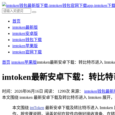
首页
imtoken最新版
imtoken安卓版
imtoken钱包下载
imtoken苹果版
imtoken官网下载
首页
imtoken苹果版
imtoken最新安卓下载：转比特币进入 Imto
imtoken最新安卓下载：转比特币
时间：2026年06月16日
阅读：
1299
次
来源：
imtoken钱包最
本文围绕 imtoken 最新安卓下载及转比特币进入 Imtoken 
本文围绕
imToken
最新安卓下载及转比特币进入 Imtoken
作，按步骤说明，涵盖如何在软件内做好接收准备、在转出