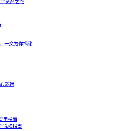
全数字资产之旅
析
en，一文为你揭秘
核心逻辑
的实用指南
安全选择指南