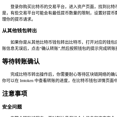
登录你购买比特币的交易平台，进入资产页面，找到比特币资
是，有些交易平台可能会有最低提币数量的限制，设置好提币数
理你的提币请求。
从其他钱包转出
如果你是从其他比特币钱包转出比特币，打开对应的钱包应用
账信息无误后，点击“确认转账”,然后按照钱包的提示完成转账
等待转账确认
完成比特币转出操作后，你需要耐心等待区块链网络的确认，比
你可以在 Imtoken 中查看转账的进度，在比特币钱包详情页
注意事项
安全问题