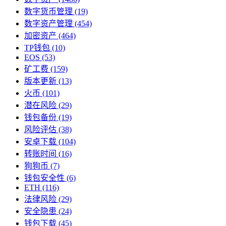
数字货币管理
(19)
数字资产管理
(454)
加密资产
(464)
TP钱包
(10)
EOS
(53)
矿工费
(159)
版本更新
(13)
火币
(101)
潜在风险
(29)
钱包备份
(19)
风险评估
(38)
安卓下载
(104)
转账时间
(16)
狗狗币
(7)
钱包安全性
(6)
ETH
(116)
法律风险
(29)
安全隐患
(24)
钱包下载
(45)