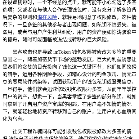
在设置钱包时，一个不经意的点击，就可能不小心勾选了多签
选项；又或者在与他人合作管理钱包时，没有充分了解多签背
后复杂的规则和
潜在风险
，就轻易地同意了权限修改，这种情
况下，一旦多签的其他参与者出现问题，如私钥不慎丢失、被
盗用，或者与用户产生利益纠纷，用户的资产便如惊涛骇浪中
的孤舟，随时可能面临被冻结或转移的巨大风险。
黑客攻击也是导致 imToken 钱包权限被修改为多签的重要
原因之一，随着加密货币市场的蓬勃发展，巨大的利益诱惑让
黑客们将贪婪的目光投向了钱包这一关键环节，他们如同狡猾
的猎手，运用各种阴险手段，如精心设计的钓鱼攻击、悄无声
息的恶意软件感染等，试图获取用户的钱包私钥或登录信息，
一旦得手，他们就会迅速修改钱包权限为多签，从而牢牢掌控
用户的资产，想象一下，当黑客掌握了多签的部分私钥，就如
同拿到了开启用户资产宝库的钥匙，在用户毫不知情的情况
下，就能轻松地将资产转移到自己的账户，让用户的心血瞬间
化为乌有。
社交工程诈骗同样可能引发钱包权限被修改为多签的情
况,诈骗分子就像伪装巧妙的骗子，他们常常伪装成钱包官方