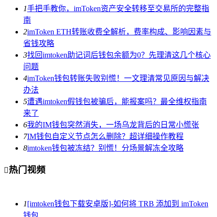
1
手把手教你，imToken资产安全转移至交易所的完整指
南
2
imToken ETH转账收费全解析，费率构成、影响因素与
省钱攻略
3
找回imtoken助记词后钱包余额为0？先理清这几个核心
问题
4
imToken钱包转账失败别慌！一文理清常见原因与解决
办法
5
遭遇imtoken假钱包被骗后，能报案吗？最全维权指南
来了
6
我的IM钱包突然消失，一场乌龙背后的日常小慌张
7
IM钱包自定义节点怎么删除？超详细操作教程
8
imtoken钱包被冻结？别慌！分场景解冻全攻略
热门视频

1
[imtoken钱包下载安卓版]-如何将 TRB 添加到 imToken
钱包