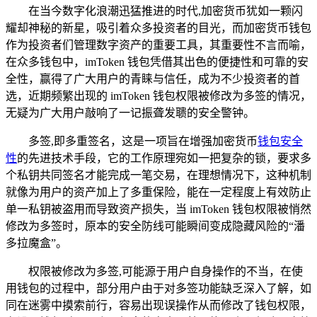
在当今数字化浪潮迅猛推进的时代,加密货币犹如一颗闪
耀却神秘的新星，吸引着众多投资者的目光，而加密货币钱包
作为投资者们管理数字资产的重要工具，其重要性不言而喻，
在众多钱包中，imToken 钱包凭借其出色的便捷性和可靠的安
全性，赢得了广大用户的青睐与信任，成为不少投资者的首
选，近期频繁出现的 imToken 钱包权限被修改为多签的情况，
无疑为广大用户敲响了一记振聋发聩的安全警钟。
多签,即多重签名，这是一项旨在增强加密货币
钱包安全
性
的先进技术手段，它的工作原理宛如一把复杂的锁，要求多
个私钥共同签名才能完成一笔交易，在理想情况下，这种机制
就像为用户的资产加上了多重保险，能在一定程度上有效防止
单一私钥被盗用而导致资产损失，当 imToken 钱包权限被悄然
修改为多签时，原本的安全防线可能瞬间变成隐藏风险的“潘
多拉魔盒”。
权限被修改为多签,可能源于用户自身操作的不当，在使
用钱包的过程中，部分用户由于对多签功能缺乏深入了解，如
同在迷雾中摸索前行，容易出现误操作从而修改了钱包权限，