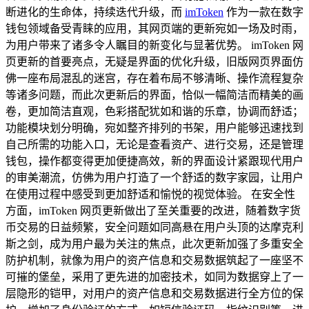
断进化的生命体，持续迭代升级，而
imToken
作为一款在数字
钱包领域备受青睐的应用，其网页端的更新宛如一场及时雨，
为用户带来了诸多令人瞩目的新变化与显著优势。 imToken 网
页更新的首要亮点，无疑是界面的优化升级，旧版网页界面仿
佛一座布局混乱的迷宫，存在着布局不够清晰、操作流程复杂
等诸多问题，而此次更新后的界面，恰似一幅简洁而精美的画
卷，更加简洁直观，色彩搭配犹如和谐的乐章，协调而舒适；
功能模块划分明确，宛如整齐排列的书架，用户能够迅速找到
自己所需的功能入口，无论是查看资产、进行交易，还是管理
钱包，操作都变得更加便捷高效，新的界面设计紧跟现代用户
的审美潮流，仿佛为用户打造了一个舒适的数字家园，让用户
在使用过程中感受到更加舒适和愉悦的视觉体验。 在安全性
方面，imToken 网页更新做出了至关重要的改进，随着数字货
币交易的日益频繁，安全问题如同高悬在用户头顶的达摩克利
斯之剑，成为用户最为关注的焦点，此次更新加强了多重安全
防护机制，就像为用户的资产信息和交易数据筑起了一座坚不
可摧的堡垒，采用了更先进的加密技术，如同为数据穿上了一
层隐形的铠甲，对用户的资产信息和交易数据进行全方位的保