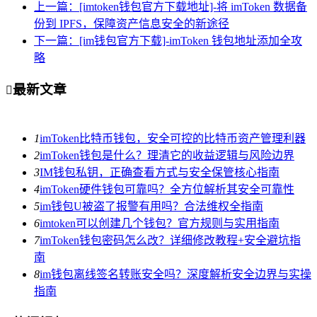
上一篇：[imtoken钱包官方下载地址]-将 imToken 数据备
份到 IPFS，保障资产信息安全的新途径
下一篇：[im钱包官方下载]-imToken 钱包地址添加全攻
略
最新文章

1
imToken比特币钱包，安全可控的比特币资产管理利器
2
imToken钱包是什么？理清它的收益逻辑与风险边界
3
IM钱包私钥，正确查看方式与安全保管核心指南
4
imToken硬件钱包可靠吗？全方位解析其安全可靠性
5
im钱包U被盗了报警有用吗？合法维权全指南
6
imtoken可以创建几个钱包？官方规则与实用指南
7
imToken钱包密码怎么改？详细修改教程+安全避坑指
南
8
im钱包离线签名转账安全吗？深度解析安全边界与实操
指南