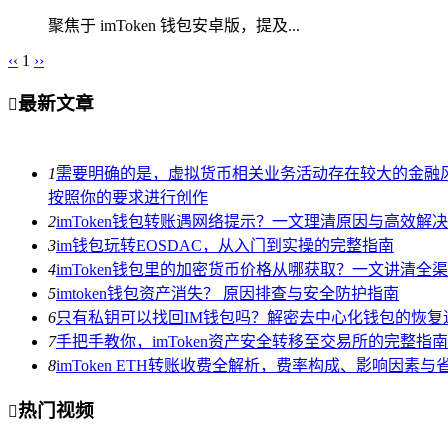
聚焦于 imToken 钱包安卓版，提及...
‹‹
1
››
最新文章

1
需要明确的是，虚拟货币相关业务活动存在较大的金融风
按照你的要求进行创作
2
imToken钱包转账遇网络提示？一文理清原因与高效解
3
im钱包玩转EOSDAC，从入门到实操的完整指南
4
imToken钱包里的加密货币价格从哪获取？一文讲清全
5
imtoken钱包资产消失？ 原因排查与安全防护指南
6
只有私钥可以找回IM钱包吗？解密去中心化钱包的恢复
7
手把手教你，imToken资产安全转移至交易所的完整指南
8
imToken ETH转账收费全解析，费率构成、影响因素与
热门视频
