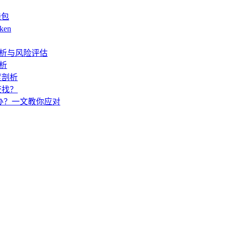
钱包
ken
度解析与风险评估
解析
度剖析
查找？
怎么办？一文教你应对