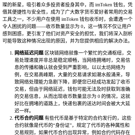
璨的新星，吸引着众多投资者投身其中，而 imToken 钱包，凭
借其便捷性与安全性，成为了广大数字货币爱好者常用的交易
工具之一，不少用户在使用 imToken 钱包收币时，会遭遇一个
令人困扰的问题——收币数量显示为 0，这一情况不仅让用户
感到困惑，更引发了他们对资产安全的担忧，我们将深入剖析
可能导致这种情况出现的原因，并为您提供相应的解决办法。
网络延迟问题
区块链网络就像一个繁忙的交通枢纽，交
易处理速度并非总是稳定顺畅，当网络拥堵时，交易信
息的传播和确认就会受到严重影响，以以太坊网络为
例，在交易高峰期，大量的交易请求如潮水般涌来，导
致网络处理能力急剧下降，即便您已经成功发起了收币
交易，但由于网络延迟，钱包可能无法及时获取到准确
的交易信息，从而出现收币数量显示为 0 的情况，这就
好比在拥堵的道路上，快递包裹的送达时间会被大大延
迟一样。
代币合约问题
有些代币是基于特定的合约发行的，这些
合约就像是代币的“身份证”，规定了代币的各种属性和
交易规则，如果代币合约出现异常，例如合约代码存在