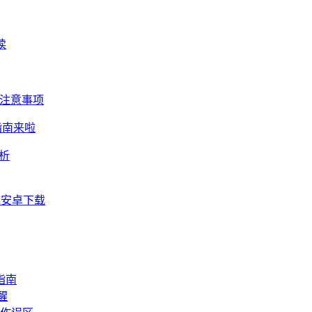
读
及注意事项
细指南来啦
解析
en安卓下载
指南
醒