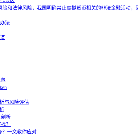
操作误区
险和法律风险，我国明确禁止虚拟货币相关的非法金融活动，因此对
决办法
渠道
钱包
ken
度解析与风险评估
解析
度剖析
查找？
怎么办？一文教你应对