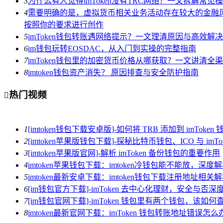
3
为什么有人觉得imToken没有TRC网络？一文拆解常见
4
需要明确的是，虚拟货币相关业务活动存在较大的金融风
按照你的要求进行创作
5
imToken钱包转账遇网络提示？一文理清原因与高效解
6
im钱包玩转EOSDAC，从入门到实操的完整指南
7
imToken钱包里的加密货币价格从哪获取？一文讲清全
8
imtoken钱包资产消失？ 原因排查与安全防护指南
热门视频

1
[imtoken钱包下载安卓版]-如何将 TRB 添加到 imToken 
2
[imtoken苹果版钱包下载]-探秘比特币钱包、ICO 与 imTo
3
[imtoken苹果版官网]-解析 imToken 备份钱包的重要作用
4
imtoken苹果钱包下载：imtoken冷钱包能不能放，深
5
imtoken最新安卓下载：imtoken钱包下载注册地址相关
6
[im钱包官方下载]-imToken 去中心化理财，安全与否深
7
[im钱包官网下载]-imToken 钱包里有两个钱包，该如何
8
imtoken最新官网下载：imToken 钱包转账地址错误