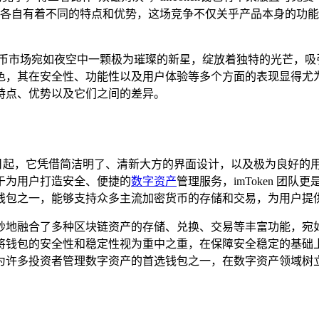
各自有着不同的特点和优势，这场竞争不仅关乎产品本身的功能
货币市场宛如夜空中一颗极为璀璨的新星，绽放着独特的光芒，吸
色，其在安全性、功能性以及用户体验等多个方面的表现显得尤
特点、优势以及它们之间的差异。
自诞生之日起，它凭借简洁明了、清新大方的界面设计，以及极为良
于为用户打造安全、便捷的
数字资产
管理服务，imToken 
钱包之一，能够支持众多主流加密货币的存储和交易，为用户提
妙地融合了多种区块链资产的存储、兑换、交易等丰富功能，宛
将钱包的安全性和稳定性视为重中之重，在保障安全稳定的基础
为许多投资者管理数字资产的首选钱包之一，在数字资产领域树