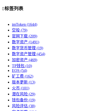
标签列表

imToken
(1644)
空投
(79)
官网下载
(209)
数字资产
(1491)
数字货币管理
(19)
数字资产管理
(454)
加密资产
(469)
TP钱包
(10)
EOS
(54)
矿工费
(162)
版本更新
(13)
火币
(101)
潜在风险
(29)
钱包备份
(19)
风险评估
(38)