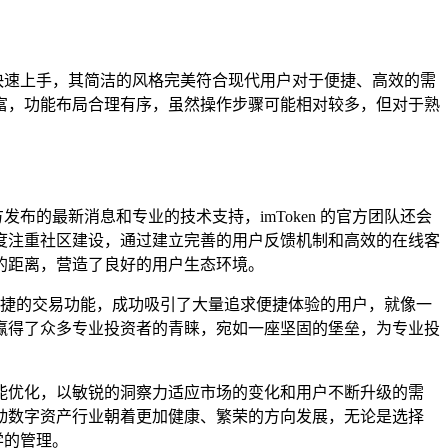
能快速上手，其简洁的风格完美符合现代用户对于便捷、高效的需
富，功能布局合理有序，虽然操作步骤可能相对较多，但对于熟
布的最新消息和专业的技术支持，imToken 的官方团队还会
度注重社区建设，通过建立完善的用户反馈机制和高效的在线客
的距离，营造了良好的用户生态环境。
持和便捷的交易功能，成功吸引了大量追求便捷体验的用户，就像一
赢得了众多专业投资者的青睐，宛如一座坚固的堡垒，为专业投
和功能优化，以敏锐的洞察力适应市场的变化和用户不断升级的需
动数字资产行业朝着更加健康、繁荣的方向发展，无论是选择
学的管理。