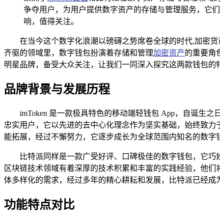
争夺用户，为用户提供数字资产的存储与管理服务，它们
响，值得关注。
在当今这个数字化浪潮以磅礴之势席卷全球的时代,加密
齐驱的领域里，数字钱包扮演着存储和管理
加密资产
的重要角
明星品牌，备受大众关注，让我们一同深入探究这两款钱包的
品牌背景与发展历程
imToken 是一款极具特色的移动端轻钱包 App，
忠实用户，它以先进的去中心化理念作为坚实基础，始终致力
能拓展，经过不懈努力，它逐步成长为全球范围内知名的数字
比特派同样是一款广受好评、口碑极佳的数字钱包，它巧
区块链技术领域有着深厚的技术积累和丰富的实践经验，他们
体多样化的需求，经过多年的精心耕耘和发展，比特派已经成
功能特点对比