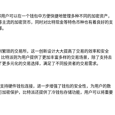
使得用户可以在一个钱包中方便快捷地管理多种不同的加密资产，
等主流的加密货币，同时对比特现金等特色币种也有着良好的支
择。
转移到繁琐的交易所，这一创新设计大大提高了交易的效率和安全
据，比特派则为用户提供了更加丰富多样的交易场景，除了支持去
了更多元化的交易选择，满足了不同投资者的交易需求。
n 还支持硬件钱包连接，进一步增强了钱包的安全性，为用户的数
行加密保护，比特派还提供了冷钱包存储功能，用户可以将重要