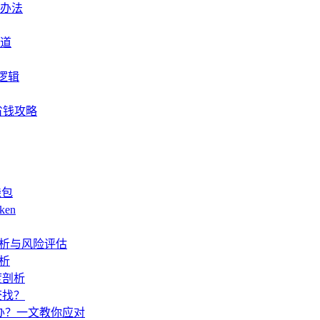
决办法
渠道
逻辑
省钱攻略
钱包
ken
度解析与风险评估
解析
度剖析
查找？
怎么办？一文教你应对