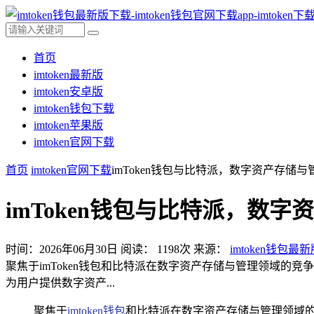
首页
imtoken最新版
imtoken安卓版
imtoken钱包下载
imtoken苹果版
imtoken官网下载
首页
imtoken官网下载
imToken钱包与比特派，数字资产存储与管
imToken钱包与比特派，数字
时间：2026年06月30日
阅读：
1198
次
来源：
imtoken钱包最
聚焦于imToken钱包和比特派在数字资产存储与管理领域的竞
为用户提供数字资产...
聚焦于
imtoken钱包
和比特派在数字资产存储与管理领域的