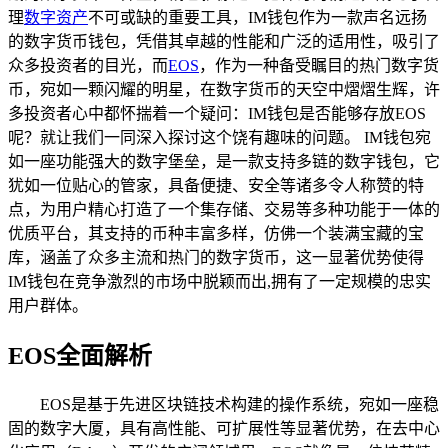
理
数字资产
不可或缺的重要工具，IM钱包作为一款声名远扬
的数字货币钱包，凭借其卓越的性能和广泛的适用性，吸引了
众多投资者的目光，而
EOS
，作为一种备受瞩目的热门数字货
币，宛如一颗闪耀的明星，在数字货币的天空中熠熠生辉，许
多投资者心中都怀揣着一个疑问：IM钱包是否能够存放EOS
呢？就让我们一同深入探讨这个饶有趣味的问题。 IM钱包宛
如一座功能强大的数字堡垒，是一款支持多链的数字钱包，它
犹如一位贴心的管家，具备便捷、安全等诸多令人称赞的特
点，为用户精心打造了一个集存储、交易等多种功能于一体的
优质平台，其支持的币种丰富多样，仿佛一个装满宝藏的宝
库，涵盖了众多主流和热门的数字货币，这一显著优势使得
IM钱包在竞争激烈的市场中脱颖而出,拥有了一定规模的忠实
用户群体。
EOS全面解析
EOS是基于先进区块链技术构建的操作系统，宛如一座稳
固的数字大厦，具有高性能、可扩展性等显著优势，在去中心