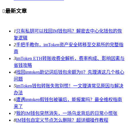
最新文章

1
只有私钥可以找回IM钱包吗？解密去中心化钱包的恢
复逻辑
2
手把手教你，imToken资产安全转移至交易所的完整指
南
3
imToken ETH转账收费全解析，费率构成、影响因素与
省钱攻略
4
找回imtoken助记词后钱包余额为0？先理清这几个核心
问题
5
imToken钱包转账失败别慌！一文理清常见原因与解决
办法
6
遭遇imtoken假钱包被骗后，能报案吗？最全维权指南
来了
7
我的IM钱包突然消失，一场乌龙背后的日常小慌张
8
IM钱包自定义节点怎么删除？超详细操作教程