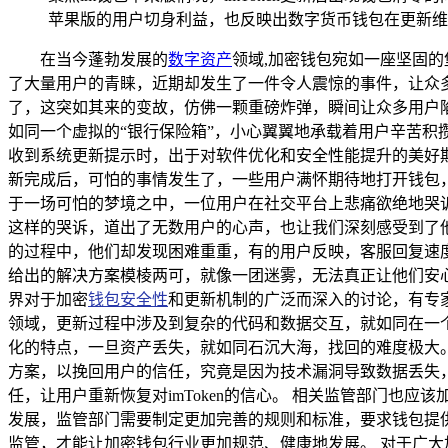
苹果版的用户切身利益，也反映出数字货币钱包在更新维
在当今蓬勃发展的
数字资产
领域,加密钱包宛如一座坚固
了大量用户的青睐，近期却发生了一件令人震惊的事件，让众多
了，这突如其来的变故，仿佛一颗重磅炸弹，瞬间让众多用户
如同一个虚拟的“银行保险箱”，小心翼翼地承载着用户辛苦积攒
收到系统更新提示时，出于对软件优化和安全性能提升的美好
新完成后，可怕的事情发生了，一些用户满怀期待地打开钱包
于一场可怕的梦境之中，一位用户在社交平台上悲痛欲绝地哭诉道
这样的哭诉，道出了无数用户的心声，也让我们深刻感受到了他
的过程中，他们却发现困难重重，有的用户反映，客服回复速
给出的解决方案模棱两可，就像一团迷雾，无法真正让他们安心
界对于加密
钱包安全性
和更新机制的广泛而深入的讨论，有专
领域，更新过程中涉及到复杂的代码和数据交互，就如同在一
化的特点，一旦资产丢失，就如同石沉大海，找回的难度极大。
方案，以挽回用户的信任，究竟是因为技术漏洞导致数据丢失
任，让用户重新恢复对imToken的信心。 相关监管部门
发展，监管部门需要制定更加完善的规则和标准，要求钱包提
监管，才能让加密钱包行业更加规范、健康地发展。 对于广