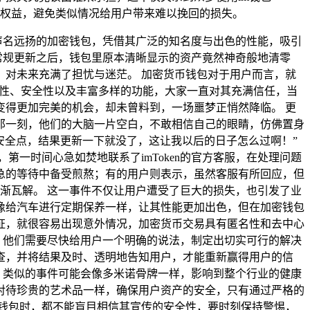
权益，避免类似情况给用户带来难以挽回的损失。
声名远扬的加密钱包，凭借其广泛的知名度与出色的性能，吸引
行常规更新之后，钱包里原本清晰显示的资产竟然神奇般地清零
对未来充满了担忧与迷茫。 加密货币钱包对于用户而言，就
便捷性、安全性以及丰富多样的功能，大家一直对其充满信任，当
得更加完美的机会，却未曾料到，一场噩梦正悄然降临。 更
那一刻，他们的大脑一片空白，不敢相信自己的眼睛，仿佛置身
能安全点，结果更新一下就没了，这让我以后的日子怎么过啊！”
一时间心急如焚地联系了imToken的官方客服，在处理问题
急的等待中备受煎熬；有的用户则表示，虽然客服有所回应，但
逐渐瓦解。 这一事件不仅让用户遭受了巨大的损失，也引发了业
像给汽车进行定期保养一样，让其性能更加出色，但在加密钱包
证，就很容易出现意外情况，加密货币交易具有匿名性和去中心
机，他们需要尽快给用户一个明确的说法，制定出切实可行的解决
查，并将结果及时、透明地告知用户，才能重新赢得用户的信
展，类似的事件可能会像多米诺骨牌一样，影响到整个行业的健康
对待珍贵的艺术品一样，确保用户资产的安全，只有通过严格的
钱包时，都不能盲目相信其宣传的安全性，要时刻保持警惕，