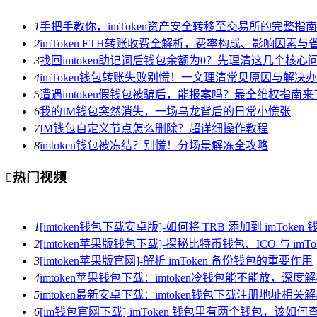
1
手把手教你，imToken资产安全转移至交易所的完整指南
2
imToken ETH转账收费全解析，费率构成、影响因素与
3
找回imtoken助记词后钱包余额为0？先理清这几个核心
4
imToken钱包转账失败别慌！一文理清常见原因与解决
5
遭遇imtoken假钱包被骗后，能报案吗？最全维权指南来
6
我的IM钱包突然消失，一场乌龙背后的日常小慌张
7
IM钱包自定义节点怎么删除？超详细操作教程
8
imtoken钱包被冻结？别慌！分场景解冻全攻略
热门视频

1
[imtoken钱包下载安卓版]-如何将 TRB 添加到 imToken 
2
[imtoken苹果版钱包下载]-探秘比特币钱包、ICO 与 imTo
3
[imtoken苹果版官网]-解析 imToken 备份钱包的重要作用
4
imtoken苹果钱包下载：imtoken冷钱包能不能放，深
5
imtoken最新安卓下载：imtoken钱包下载注册地址相关
6
[im钱包官网下载]-imToken 钱包里有两个钱包，该如何