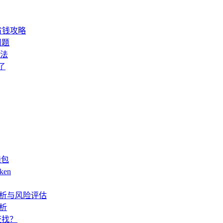
省钱攻略
问题
办法
了
钱包
ken
度解析与风险评估
解析
查找？