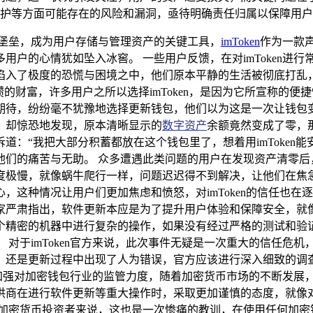
护等方面可能存在的风险和漏洞，亟待明确责任归属以保障用户
的堡垒，成为用户存储与管理资产的关键工具，
imToken
作为一款
用户的心情犹如坠入冰窖。 一些用户反馈，在对imToken进
陷入了极度的恐慌与困境之中，他们原本平静的生活被彻底打乱，
的财富，许多用户之所以选择imToken，是因为它所宣称的
期待，纷纷毫不犹豫地选择更新钱包，他们以为这是一次让钱包变
，却惊恐地发现，原本清晰显示的
数字资产
余额竟然变成了零，
：“我把大部分积蓄都放在这个钱包里了，想着用imToken
们的痛苦与无助。 众多遭遇此类问题的用户在发现资产清零后，第
度极慢，就像蜗牛爬行一样，问题迟迟得不到解决，让他们在焦
，这种情况让用户们更加焦虑和愤怒，对imToken的信任也在
家严肃指出，软件更新本应是为了提升用户体验和保障安全，就
个精密的机器中进行复杂的操作，如果没有经过严格的测试和验
 对于imToken官方来说，此次事件无疑是一次重大的信任危
，还是更新过程中出现了人为错误，官方应该进行深入细致的调
也应该加强对加密钱包行业的监管力度，随着加密货币市场的不断发
供商在进行软件更新等重大操作时，采取更加谨慎的态度，就像
大加密货币投资者来说，这也是一次惨痛的教训，在使用任何加密