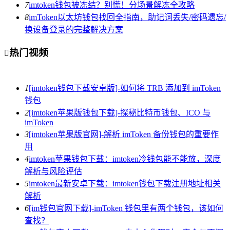
7
imtoken钱包被冻结？别慌！分场景解冻全攻略
8
imToken以太坊钱包找回全指南，助记词丢失/密码遗忘/
换设备登录的完整解决方案
热门视频

1
[imtoken钱包下载安卓版]-如何将 TRB 添加到 imToken
钱包
2
[imtoken苹果版钱包下载]-探秘比特币钱包、ICO 与
imToken
3
[imtoken苹果版官网]-解析 imToken 备份钱包的重要作
用
4
imtoken苹果钱包下载：imtoken冷钱包能不能放，深度
解析与风险评估
5
imtoken最新安卓下载：imtoken钱包下载注册地址相关
解析
6
[im钱包官网下载]-imToken 钱包里有两个钱包，该如何
查找？