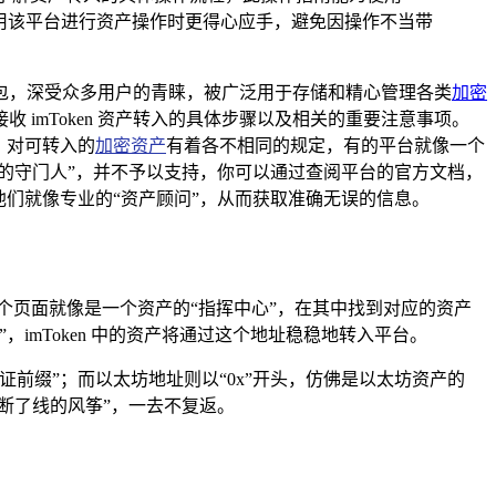
使用该平台进行资产操作时更得心应手，避免因操作不当带
包，深受众多用户的青睐，被广泛用于存储和精心管理各类
加密
 imToken 资产转入的具体步骤以及相关的重要注意事项。
，对可转入的
加密资产
有着各不相同的规定，有的平台就像一个
剔的守门人”，并不予以支持，你可以通过查阅平台的官方文档，
们就像专业的“资产顾问”，从而获取准确无误的信息。
个页面就像是一个资产的“指挥中心”，在其中找到对应的资产
mToken 中的资产将通过这个地址稳稳地转入平台。
证前缀”；而以太坊地址则以“0x”开头，仿佛是以太坊资产的
断了线的风筝”，一去不复返。