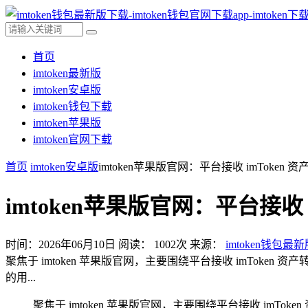
首页
imtoken最新版
imtoken安卓版
imtoken钱包下载
imtoken苹果版
imtoken官网下载
首页
imtoken安卓版
imtoken苹果版官网：平台接收 imToken
imtoken苹果版官网：平台接收
时间：2026年06月10日
阅读：
1002
次
来源：
imtoken钱包最
聚焦于 imtoken 苹果版官网，主要围绕平台接收 imTok
的用...
聚焦于 imtoken 苹果版官网，主要围绕平台接收 i