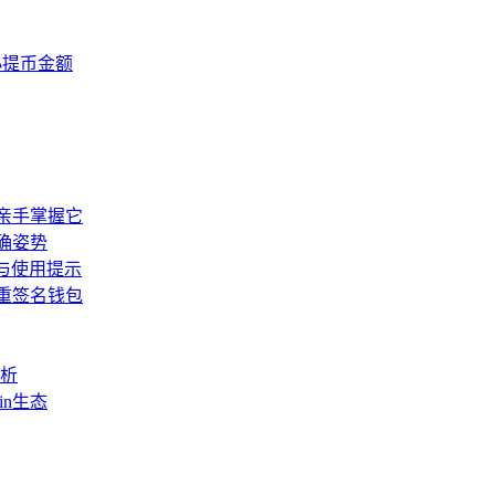
最小提币金额
要亲手掌握它
正确姿势
知与使用提示
重签名钱包
解析
in生态