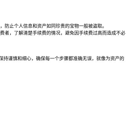
，防止个人信息和资产如同珍贵的宝物一般被盗取。
费者，了解清楚手续费的情况，避免因手续费过高而造成不必
始终保持谨慎和细心，确保每一个步骤都准确无误，就像为资产的