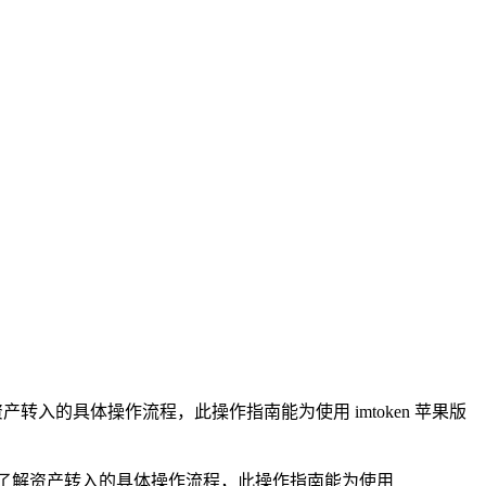
产转入的具体操作流程，此操作指南能为使用 imtoken 苹果版
用户需了解资产转入的具体操作流程，此操作指南能为使用