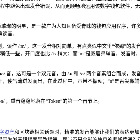
程中避免出现发音错误，从而更顺畅地运用该数字钱包软件，无
璀璨的明星，是一款广为人知且备受青睐的钱包应用程序，许多人在
确读音。
，读作 /ɪm/ ，这一发音相对简单，有点类似中文里“依姆”的
时要稍低一些，开口度也比 /iː/ 稍大；而“m”是双唇鼻辅音，
”发 /əʊ/ 音，这可是一个双元音，由 /ə/ 和 /ʊ/ 两个音素组合而成
，使气流迸发而出，在此过程中，声带不振动；“n”是舌尖鼻
ʊkən/ ，重音稳稳地落在“Token”的第一个音节上。
字资产
和区块链相关话题时，精准的发音能够让我们的表达更加
果因为发音错误而导致误解，那岂不是会影响信息的顺畅传递？