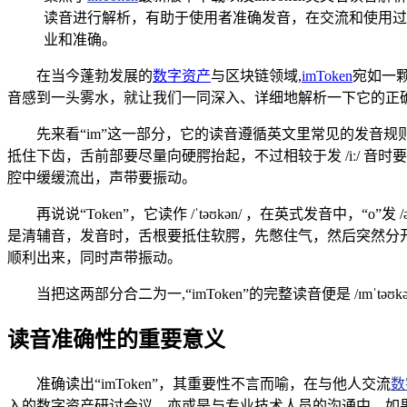
读音进行解析，有助于使用者准确发音，在交流和使用过
业和准确。
在当今蓬勃发展的
数字资产
与区块链领域,
imToken
宛如一颗
音感到一头雾水，就让我们一同深入、详细地解析一下它的正
先来看“im”这一部分，它的读音遵循英文里常见的发音规则
抵住下齿，舌前部要尽量向硬腭抬起，不过相较于发 /iː/ 音
腔中缓缓流出，声带要振动。
再说说“Token”，它读作 /ˈtəʊkən/ ，在英式发音中，“o
是清辅音，发音时，舌根要抵住软腭，先憋住气，然后突然分开
顺利出来，同时声带振动。
当把这两部分合二为一,“imToken”的完整读音便是 /ɪmˈtə
读音准确性的重要意义
准确读出“imToken”，其重要性不言而喻，在与他人交流
数
入的数字资产研讨会议，亦或是与专业技术人员的沟通中，如