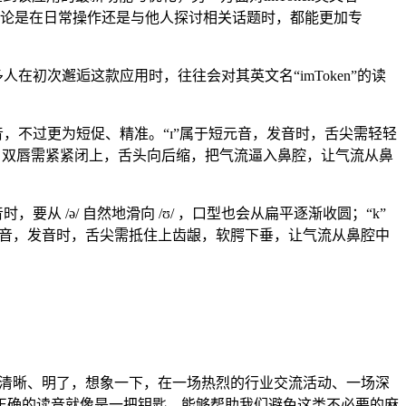
论是在日常操作还是与他人探讨相关话题时，都能更加专
初次邂逅这款应用时，往往会对其英文名“imToken”的读
发音，不过更为短促、精准。“ɪ”属于短元音，发音时，舌尖需轻轻
发音时，双唇需紧紧闭上，舌头向后缩，把气流逼入鼻腔，让气流从鼻
，发音时，要从 /ə/ 自然地滑向 /ʊ/ ，口型也会从扁平逐渐收圆；“k”
辅音，发音时，舌尖需抵住上齿龈，软腭下垂，让气流从鼻腔中
清晰、明了，想象一下，在一场热烈的行业交流活动、一场深
正确的读音就像是一把钥匙，能够帮助我们避免这类不必要的麻