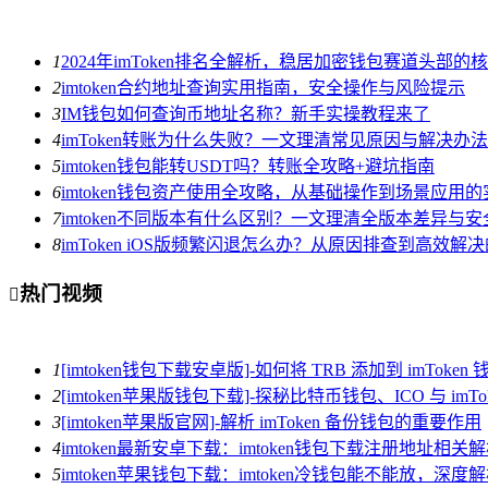
1
2024年imToken排名全解析，稳居加密钱包赛道头部的
2
imtoken合约地址查询实用指南，安全操作与风险提示
3
IM钱包如何查询币地址名称？新手实操教程来了
4
imToken转账为什么失败？一文理清常见原因与解决办法
5
imtoken钱包能转USDT吗？转账全攻略+避坑指南
6
imtoken钱包资产使用全攻略，从基础操作到场景应用
7
imtoken不同版本有什么区别？一文理清全版本差异与
8
imToken iOS版频繁闪退怎么办？从原因排查到高效解
热门视频

1
[imtoken钱包下载安卓版]-如何将 TRB 添加到 imToken 
2
[imtoken苹果版钱包下载]-探秘比特币钱包、ICO 与 imTo
3
[imtoken苹果版官网]-解析 imToken 备份钱包的重要作用
4
imtoken最新安卓下载：imtoken钱包下载注册地址相关
5
imtoken苹果钱包下载：imtoken冷钱包能不能放，深