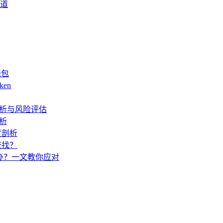
渠道
钱包
ken
度解析与风险评估
解析
度剖析
查找？
怎么办？一文教你应对