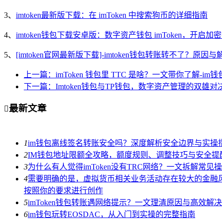
3、
imtoken最新版下载：在 imToken 中搜索狗币的详细指南
4、
imtoken钱包下载安卓版：数字资产钱包 imToken，开启
5、
[imtoken官网最新版下载]-imtoken钱包转账转不了？原
上一篇：imToken 钱包里 TTC 是啥？一文带你了解-im
下一篇：Imtoken钱包与TP钱包，数字资产管理的双雄对决:
最新文章

1
im钱包离线签名转账安全吗？深度解析安全边界与实操
2
IM钱包地址限额全攻略，额度规则、调整技巧与安全提
3
为什么有人觉得imToken没有TRC网络？一文拆解常见
4
需要明确的是，虚拟货币相关业务活动存在较大的金融风
按照你的要求进行创作
5
imToken钱包转账遇网络提示？一文理清原因与高效解
6
im钱包玩转EOSDAC，从入门到实操的完整指南