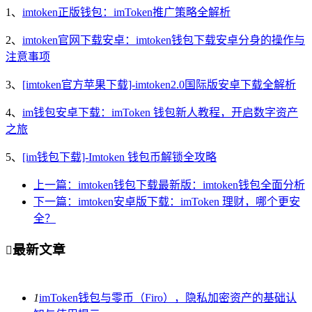
1、
imtoken正版钱包：imToken推广策略全解析
2、
imtoken官网下载安卓：imtoken钱包下载安卓分身的操作与
注意事项
3、
[imtoken官方苹果下载]-imtoken2.0国际版安卓下载全解析
4、
im钱包安卓下载：imToken 钱包新人教程，开启数字资产
之旅
5、
[im钱包下载]-Imtoken 钱包币解锁全攻略
上一篇：imtoken钱包下载最新版：imtoken钱包全面分析
下一篇：imtoken安卓版下载：imToken 理财，哪个更安
全？
最新文章

1
imToken钱包与零币（Firo），隐私加密资产的基础认