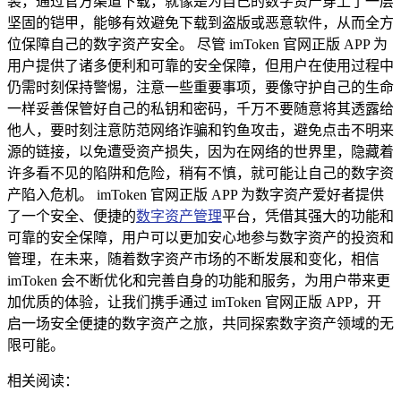
装，通过官方渠道下载，就像是为自己的数字资产穿上了一层
坚固的铠甲，能够有效避免下载到盗版或恶意软件，从而全方
位保障自己的数字资产安全。 尽管 imToken 官网正版 APP 为
用户提供了诸多便利和可靠的安全保障，但用户在使用过程中
仍需时刻保持警惕，注意一些重要事项，要像守护自己的生命
一样妥善保管好自己的私钥和密码，千万不要随意将其透露给
他人，要时刻注意防范网络诈骗和钓鱼攻击，避免点击不明来
源的链接，以免遭受资产损失，因为在网络的世界里，隐藏着
许多看不见的陷阱和危险，稍有不慎，就可能让自己的数字资
产陷入危机。 imToken 官网正版 APP 为数字资产爱好者提供
了一个安全、便捷的
数字资产管理
平台，凭借其强大的功能和
可靠的安全保障，用户可以更加安心地参与数字资产的投资和
管理，在未来，随着数字资产市场的不断发展和变化，相信
imToken 会不断优化和完善自身的功能和服务，为用户带来更
加优质的体验，让我们携手通过 imToken 官网正版 APP，开
启一场安全便捷的数字资产之旅，共同探索数字资产领域的无
限可能。
相关阅读：