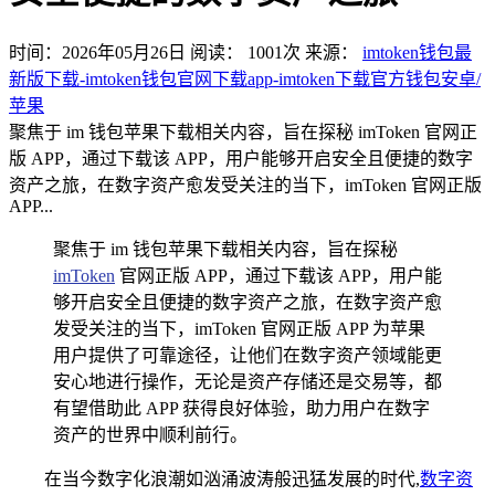
时间：2026年05月26日
阅读：
1001
次
来源：
imtoken钱包最
新版下载-imtoken钱包官网下载app-imtoken下载官方钱包安卓/
苹果
聚焦于 im 钱包苹果下载相关内容，旨在探秘 imToken 官网正
版 APP，通过下载该 APP，用户能够开启安全且便捷的数字
资产之旅，在数字资产愈发受关注的当下，imToken 官网正版
APP...
聚焦于 im 钱包苹果下载相关内容，旨在探秘
imToken
官网正版 APP，通过下载该 APP，用户能
够开启安全且便捷的数字资产之旅，在数字资产愈
发受关注的当下，imToken 官网正版 APP 为苹果
用户提供了可靠途径，让他们在数字资产领域能更
安心地进行操作，无论是资产存储还是交易等，都
有望借助此 APP 获得良好体验，助力用户在数字
资产的世界中顺利前行。
在当今数字化浪潮如汹涌波涛般迅猛发展的时代,
数字资