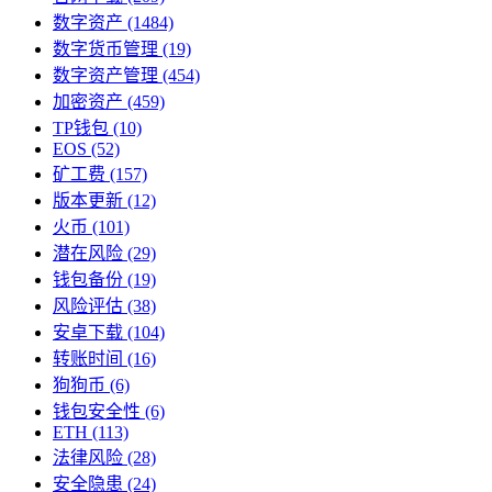
数字资产
(1484)
数字货币管理
(19)
数字资产管理
(454)
加密资产
(459)
TP钱包
(10)
EOS
(52)
矿工费
(157)
版本更新
(12)
火币
(101)
潜在风险
(29)
钱包备份
(19)
风险评估
(38)
安卓下载
(104)
转账时间
(16)
狗狗币
(6)
钱包安全性
(6)
ETH
(113)
法律风险
(28)
安全隐患
(24)